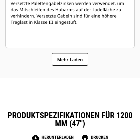
Versetzte Palettengabelzinken werden verwendet, um
das Mitschleifen des Hubarms auf der Ladefläche zu
verhindern. Versetzte Gabeln sind für eine höhere
Traglast in Klasse III eingestuft.
Mehr Laden
PRODUKTSPEZIFIKATIONEN FÜR 1200
MM (47″)
cloud_download
print
HERUNTERLADEN
DRUCKEN