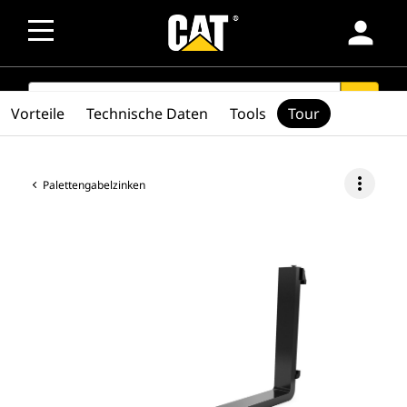
person
SEARCH
search
Vorteile
Technische Daten
Tools
Tour
more_vert
Palettengabelzinken