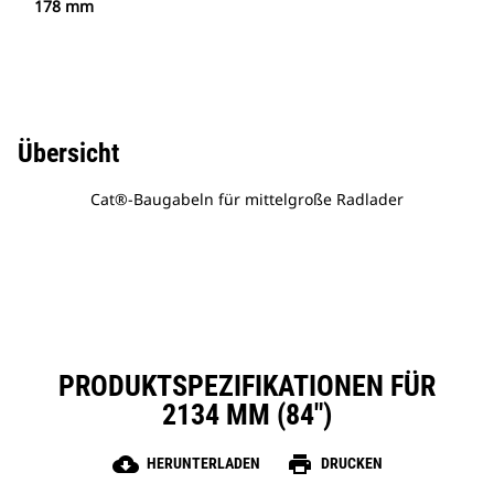
178 mm
Übersicht
Cat®-Baugabeln für mittelgroße Radlader
PRODUKTSPEZIFIKATIONEN FÜR
2134 MM (84″)
cloud_download
print
HERUNTERLADEN
DRUCKEN