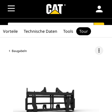
person
SEARCH
search
Vorteile
Technische Daten
Tools
Tour
more_vert
Baugabeln