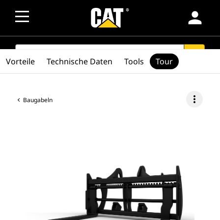
person
SEARCH
search
Vorteile
Technische Daten
Tools
Tour
more_vert
Baugabeln