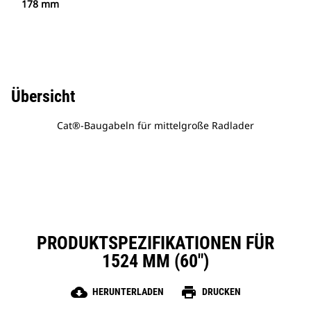
178 mm
Übersicht
Cat®-Baugabeln für mittelgroße Radlader
PRODUKTSPEZIFIKATIONEN FÜR
1524 MM (60″)
cloud_download
print
HERUNTERLADEN
DRUCKEN