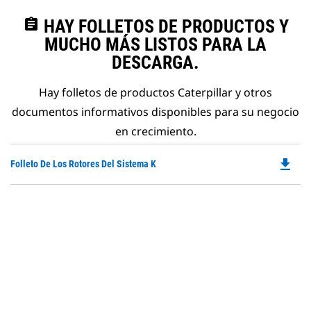
assignment
HAY FOLLETOS DE PRODUCTOS Y
MUCHO MÁS LISTOS PARA LA
DESCARGA.
Hay folletos de productos Caterpillar y otros
documentos informativos disponibles para su negocio
en crecimiento.
file_download
Do
Folleto De Los Rotores Del Sistema K
P
O
in
a
N
Ta