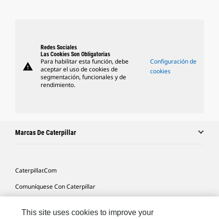
Redes Sociales
Las Cookies Son Obligatorias
Para habilitar esta función, debe
Configuración de
warning
aceptar el uso de cookies de
cookies
segmentación, funcionales y de
rendimiento.
Marcas De Caterpillar
Caterpillar.com
Comuníquese Con Caterpillar
Mis Preferencias De Marketing
This site uses cookies to improve your
Mapa Del Sitio