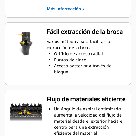
necesidad de sujetar o apretar
Más información
El collarín de desgaste de 20 mm
es un 66 % más largo que los
portaherramientas del System G
Un diseño de portaherramientas
Fácil extracción de la broca
antirrotación garantiza una
posición adecuada para evitar el
Varios métodos para facilitar la
desgaste de los bloques y de los
extracción de la broca:
portaherramientas
Orificio de acceso radial
El agua puede penetrar a través
Puntas de cincel
del orificio de acceso radial del
Acceso posterior a través del
portaherramientas para facilitar la
bloque
rotación de los dientes y lograr un
desgaste uniforme de la broca
Los portaherramientas están
disponibles para alojar brocas con
Flujo de materiales eficiente
vástago de 20 mm, 22 mm y 25
mm para distintas aplicaciones
Un ángulo de espiral optimizado
aumenta la velocidad del flujo de
material desde el exterior hacia el
centro para una extracción
eficiente del material