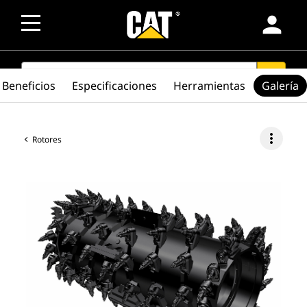
person
SEARCH
search
Beneficios
Especificaciones
Herramientas
Galería
more_vert
Rotores