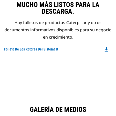
MUCHO MÁS LISTOS PARA LA
DESCARGA.
Hay folletos de productos Caterpillar y otros
documentos informativos disponibles para su negocio
en crecimiento.
file_download
Do
Folleto De Los Rotores Del Sistema K
P
O
in
a
N
Ta
GALERÍA DE MEDIOS