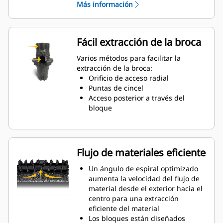
Más información
El collarín de desgaste de 20 mm
es un 66 % más largo que los
portaherramientas del System G
Un diseño de portaherramientas
Fácil extracción de la broca
antirrotación garantiza una
posición adecuada para evitar el
Varios métodos para facilitar la
desgaste de los bloques y de los
extracción de la broca:
portaherramientas
Orificio de acceso radial
El agua puede penetrar a través
Puntas de cincel
del orificio de acceso radial del
Acceso posterior a través del
portaherramientas para facilitar la
bloque
rotación de los dientes y lograr un
desgaste uniforme de la broca
Los portaherramientas están
disponibles para alojar brocas con
Flujo de materiales eficiente
vástago de 20 mm, 22 mm y 25
mm para distintas aplicaciones
Un ángulo de espiral optimizado
aumenta la velocidad del flujo de
material desde el exterior hacia el
centro para una extracción
eficiente del material
Los bloques están diseñados