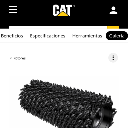
person
SEARCH
search
Beneficios
Especificaciones
Herramientas
Galería
more_vert
Rotores