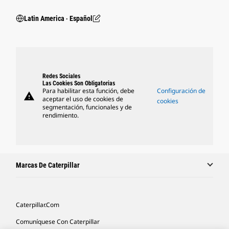
Latin America ‧ Español
Redes Sociales
Las Cookies Son Obligatorias
Para habilitar esta función, debe
Configuración de
warning
aceptar el uso de cookies de
cookies
segmentación, funcionales y de
rendimiento.
Marcas De Caterpillar
Caterpillar.com
Comuníquese Con Caterpillar