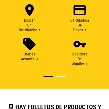
Buscar
Calculadora
Un
De
Distribuidor
Pagos
Ofertas
Opciones
Actuales
De
Alquiler
assignment
HAY FOLLETOS DE PRODUCTOS Y