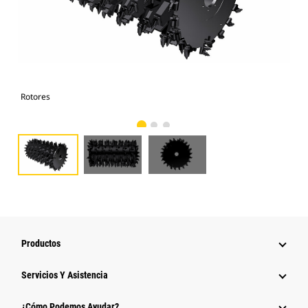
Rotores
Rot
Productos
Servicios Y Asistencia
¿Cómo Podemos Ayudar?