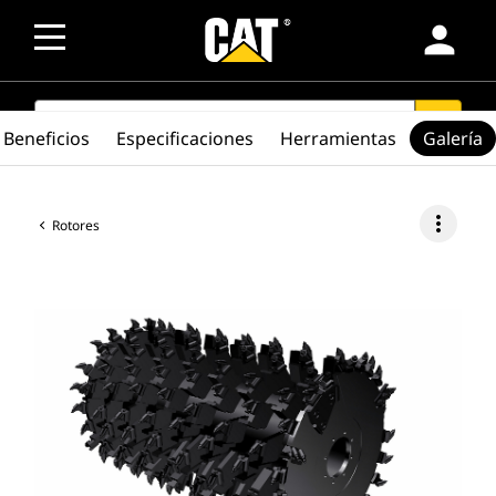
person
SEARCH
search
Beneficios
Especificaciones
Herramientas
Galería
more_vert
Rotores