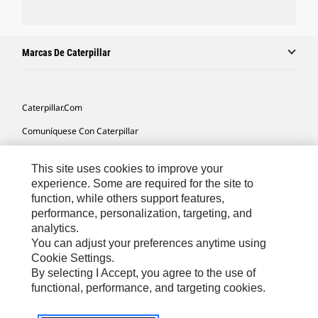
Marcas De Caterpillar
Caterpillar.com
Comuníquese Con Caterpillar
Mis Preferencias De Marketing
This site uses cookies to improve your
Mapa Del Sitio
experience. Some are required for the site to
function, while others support features,
Cookie Settings
performance, personalization, targeting, and
Avisos Legales
analytics.
You can adjust your preferences anytime using
Privacidad
Cookie Settings.
By selecting I Accept, you agree to the use of
functional, performance, and targeting cookies.
Latin America -
© 2026 Caterpillar. Todos los derechos