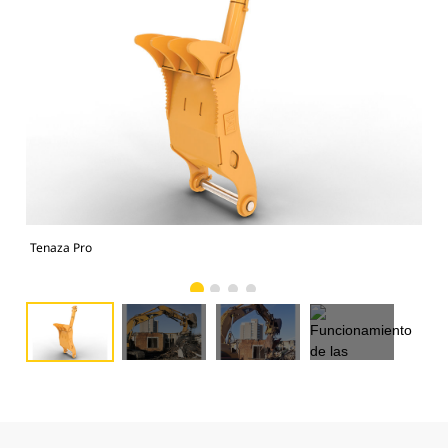
Tenaza Pro
Fun