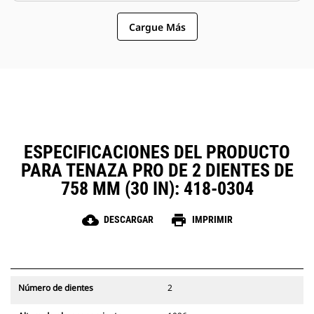
similares compartan las tenazas y
opción más sencilla y más
otros accesorios.
Cargue Más
asequible que los garfios en
cuanto a los costos de posesión y
operación.
ESPECIFICACIONES DEL PRODUCTO
PARA TENAZA PRO DE 2 DIENTES DE
758 MM (30 IN): 418-0304
cloud_download
print
DESCARGAR
IMPRIMIR
Número de dientes
2