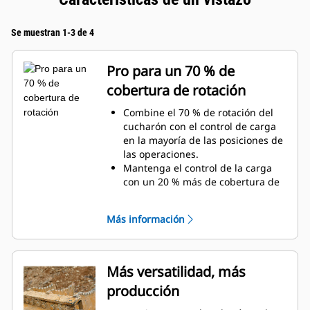
Se muestran 1-3 de 4
Pro para un 70 % de
cobertura de rotación
Combine el 70 % de rotación del
cucharón con el control de carga
en la mayoría de las posiciones de
las operaciones.
Mantenga el control de la carga
con un 20 % más de cobertura de
rotación con las tenazas de
servicio general.
Más información
Realice con facilidad tareas debajo
de la superficie y verticales.
Aumente la productividad de la
máquina desde la excavación
Más versatilidad, más
hasta la manipulación de
producción
materiales.