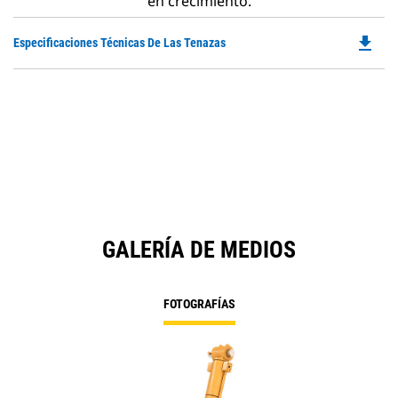
en crecimiento.
file_download
Do
Especificaciones Técnicas De Las Tenazas
P
O
in
a
N
Ta
GALERÍA DE MEDIOS
FOTOGRAFÍAS