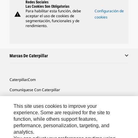
Redes Sociales
Las Cookies Son Obligatorias
Para habilitar esta función, debe
Configuración de
warning
aceptar el uso de cookies de
cookies
segmentación, funcionales y de
rendimiento.
Marcas De Caterpillar
Caterpillar.com
Comuníquese Con Caterpillar
Mis Preferencias De Marketing
This site uses cookies to improve your
Mapa Del Sitio
experience. Some are required for the site to
function, while others support features,
Cookie Settings
performance, personalization, targeting, and
Avisos Legales
analytics.