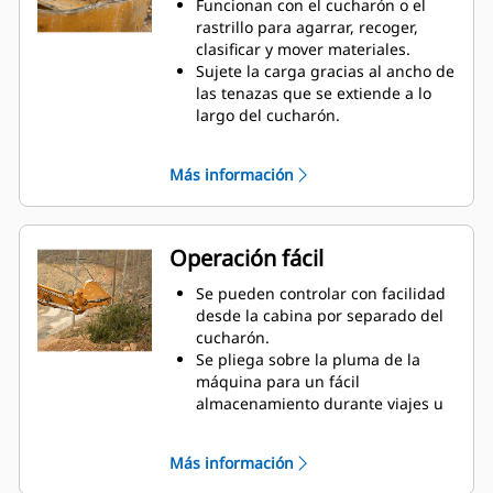
Funcionan con el cucharón o el
rastrillo para agarrar, recoger,
clasificar y mover materiales.
Sujete la carga gracias al ancho de
las tenazas que se extiende a lo
largo del cucharón.
Asegure los materiales entre las
tenazas y el cucharón o el rastrillo
Más información
con la curvatura única de la tenaza
y las estriaciones en los dientes.
Obtenga la mejor tenaza para sus
tareas. Seleccione la mejor opción
Operación fácil
entre las cuatro configuraciones
de dientes para lograr un pleno
Se pueden controlar con facilidad
agarre o colocar la pluma a
desde la cabina por separado del
horcajadas durante el transporte.
cucharón.
Administrar varios accesorios de
Se pliega sobre la pluma de la
una flota es más fácil con un
máquina para un fácil
sistema acoplador. Seleccione los
almacenamiento durante viajes u
modelos de tenazas compatibles
otras actividades.
con los acopladores del
La instalación, el mantenimiento y
Más información
sujetapasador Cat, que permiten
el funcionamiento general simples
que las máquinas de tamaños
hacen que las tenazas sean una