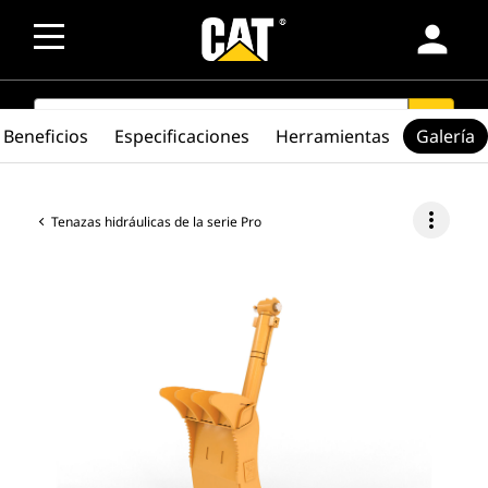
person
SEARCH
search
Beneficios
Especificaciones
Herramientas
Galería
more_vert
Tenazas hidráulicas de la serie Pro