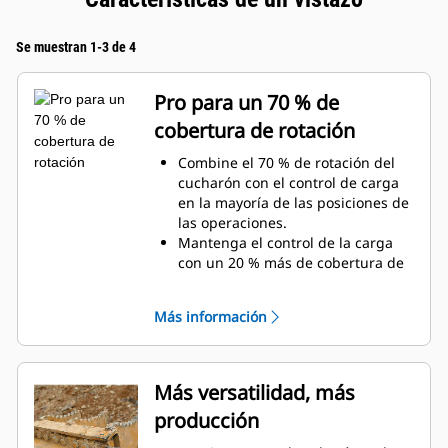
Se muestran 1-3 de 4
Pro para un 70 % de
cobertura de rotación
Combine el 70 % de rotación del
cucharón con el control de carga
en la mayoría de las posiciones de
las operaciones.
Mantenga el control de la carga
con un 20 % más de cobertura de
rotación con las tenazas de
servicio general.
Más información
Realice con facilidad tareas debajo
de la superficie y verticales.
Aumente la productividad de la
máquina desde la excavación
Más versatilidad, más
hasta la manipulación de
producción
materiales.