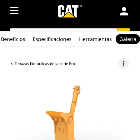
person
SEARCH
search
Beneficios
Especificaciones
Herramientas
Galería
more_vert
Tenazas hidráulicas de la serie Pro