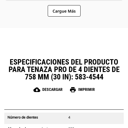
similares compartan las tenazas y
opción más sencilla y más
otros accesorios.
Cargue Más
asequible que los garfios en
cuanto a los costos de posesión y
operación.
ESPECIFICACIONES DEL PRODUCTO
PARA TENAZA PRO DE 4 DIENTES DE
758 MM (30 IN): 583-4544
cloud_download
print
DESCARGAR
IMPRIMIR
Número de dientes
4