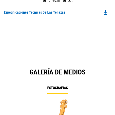
en crecimiento.
file_download
Do
Especificaciones Técnicas De Las Tenazas
P
O
in
a
N
Ta
GALERÍA DE MEDIOS
FOTOGRAFÍAS