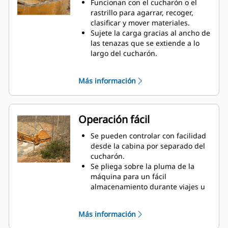
Funcionan con el cucharón o el
rastrillo para agarrar, recoger,
clasificar y mover materiales.
Sujete la carga gracias al ancho de
las tenazas que se extiende a lo
largo del cucharón.
Asegure los materiales entre las
tenazas y el cucharón o el rastrillo
Más información
con la curvatura única de la tenaza
y las estriaciones en los dientes.
Obtenga la mejor tenaza para sus
tareas. Seleccione la mejor opción
Operación fácil
entre las cuatro configuraciones
de dientes para lograr un pleno
Se pueden controlar con facilidad
agarre o colocar la pluma a
desde la cabina por separado del
horcajadas durante el transporte.
cucharón.
Administrar varios accesorios de
Se pliega sobre la pluma de la
una flota es más fácil con un
máquina para un fácil
sistema acoplador. Seleccione los
almacenamiento durante viajes u
modelos de tenazas compatibles
otras actividades.
con los acopladores del
La instalación, el mantenimiento y
Más información
sujetapasador Cat, que permiten
el funcionamiento general simples
que las máquinas de tamaños
hacen que las tenazas sean una