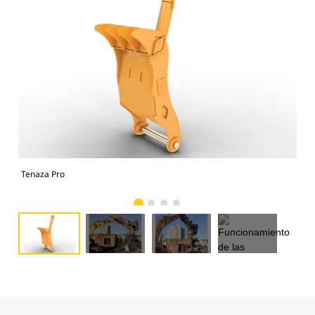
Tenaza Pro
Fun