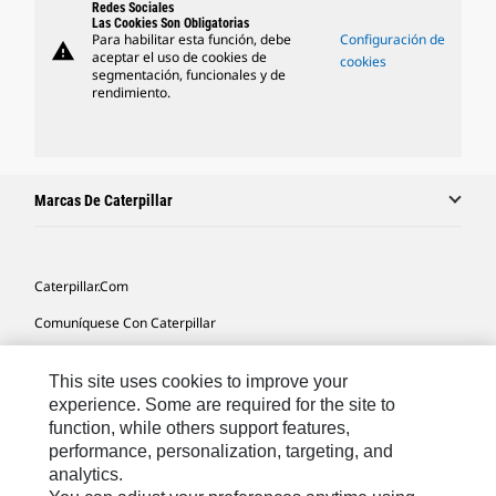
Redes Sociales
Las Cookies Son Obligatorias
Para habilitar esta función, debe
Configuración de
warning
aceptar el uso de cookies de
cookies
segmentación, funcionales y de
rendimiento.
Marcas De Caterpillar
Caterpillar.com
Comuníquese Con Caterpillar
Mis Preferencias De Marketing
This site uses cookies to improve your
Mapa Del Sitio
experience. Some are required for the site to
function, while others support features,
Cookie Settings
performance, personalization, targeting, and
Avisos Legales
analytics.