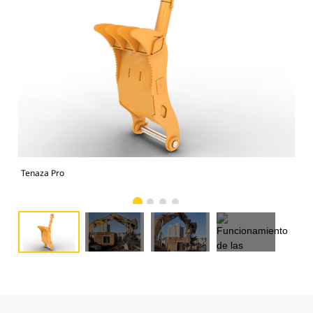
Tenaza Pro
Fun