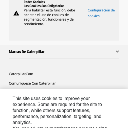
Redes Sociales
Las Cookies Son Obligatorias
Para habilitar esta función, debe
Configuración de
warning
aceptar el uso de cookies de
cookies
segmentación, funcionales y de
rendimiento.
Marcas De Caterpillar
Caterpillar.com
Comuníquese Con Caterpillar
Mis Preferencias De Marketing
This site uses cookies to improve your
Mapa Del Sitio
experience. Some are required for the site to
function, while others support features,
Cookie Settings
performance, personalization, targeting, and
Avisos Legales
analytics.