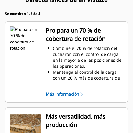
Se muestran 1-3 de 4
Pro para un 70 % de
cobertura de rotación
Combine el 70 % de rotación del
cucharón con el control de carga
en la mayoría de las posiciones de
las operaciones.
Mantenga el control de la carga
con un 20 % más de cobertura de
rotación con las tenazas de
servicio general.
Más información
Realice con facilidad tareas debajo
de la superficie y verticales.
Aumente la productividad de la
máquina desde la excavación
Más versatilidad, más
hasta la manipulación de
producción
materiales.