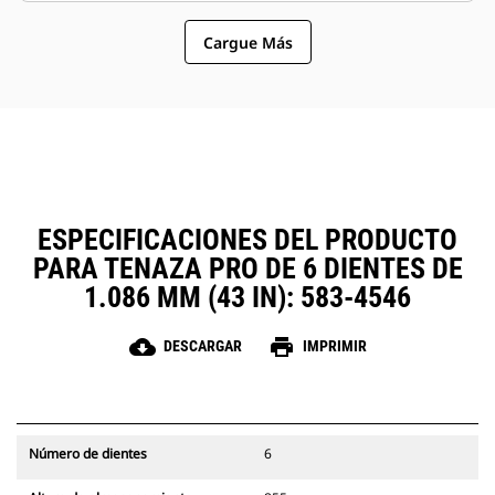
similares compartan las tenazas y
opción más sencilla y más
otros accesorios.
Cargue Más
asequible que los garfios en
cuanto a los costos de posesión y
operación.
ESPECIFICACIONES DEL PRODUCTO
PARA TENAZA PRO DE 6 DIENTES DE
1.086 MM (43 IN): 583-4546
cloud_download
print
DESCARGAR
IMPRIMIR
Número de dientes
6