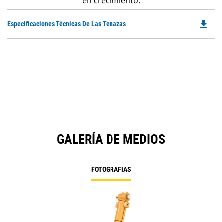
en crecimiento.
file_download
Do
Especificaciones Técnicas De Las Tenazas
P
O
in
a
N
Ta
GALERÍA DE MEDIOS
FOTOGRAFÍAS