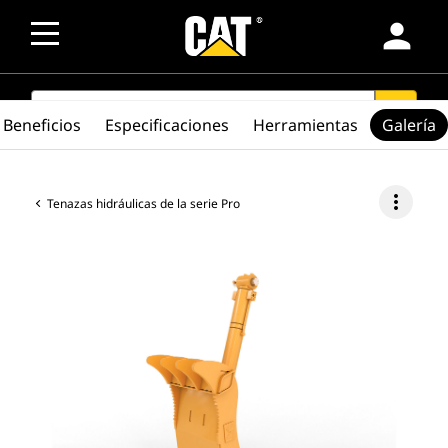
person
SEARCH
search
Beneficios
Especificaciones
Herramientas
Galería
more_vert
Tenazas hidráulicas de la serie Pro