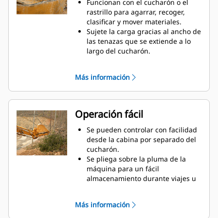
Funcionan con el cucharón o el
rastrillo para agarrar, recoger,
clasificar y mover materiales.
Sujete la carga gracias al ancho de
las tenazas que se extiende a lo
largo del cucharón.
Asegure los materiales entre las
tenazas y el cucharón o el rastrillo
Más información
con la curvatura única de la tenaza
y las estriaciones en los dientes.
Obtenga la mejor tenaza para sus
tareas. Seleccione la mejor opción
Operación fácil
entre las cuatro configuraciones
de dientes para lograr un pleno
Se pueden controlar con facilidad
agarre o colocar la pluma a
desde la cabina por separado del
horcajadas durante el transporte.
cucharón.
Administrar varios accesorios de
Se pliega sobre la pluma de la
una flota es más fácil con un
máquina para un fácil
sistema acoplador. Seleccione los
almacenamiento durante viajes u
modelos de tenazas compatibles
otras actividades.
con los acopladores del
La instalación, el mantenimiento y
Más información
sujetapasador Cat, que permiten
el funcionamiento general simples
que las máquinas de tamaños
hacen que las tenazas sean una