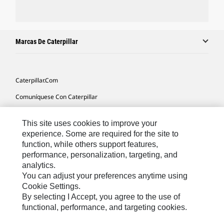
Marcas De Caterpillar
Caterpillar.com
Comuníquese Con Caterpillar
Mis Preferencias De Marketing
This site uses cookies to improve your
Mapa Del Sitio
experience. Some are required for the site to
function, while others support features,
Cookie Settings
performance, personalization, targeting, and
Avisos Legales
analytics.
You can adjust your preferences anytime using
Privacidad
Cookie Settings.
By selecting I Accept, you agree to the use of
functional, performance, and targeting cookies.
Latin America -
© 2026 Caterpillar. Todos los derechos