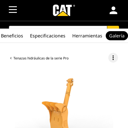
person
SEARCH
search
Beneficios
Especificaciones
Herramientas
Galería
more_vert
Tenazas hidráulicas de la serie Pro