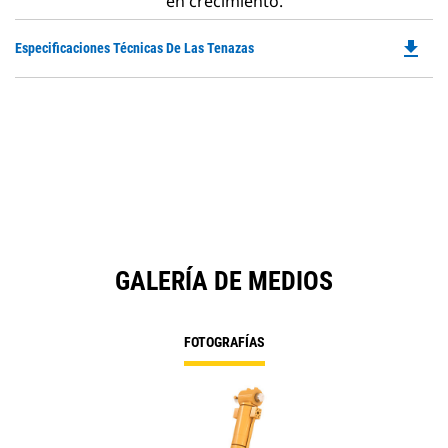
en crecimiento.
file_download
Do
Especificaciones Técnicas De Las Tenazas
P
O
in
a
N
Ta
GALERÍA DE MEDIOS
FOTOGRAFÍAS