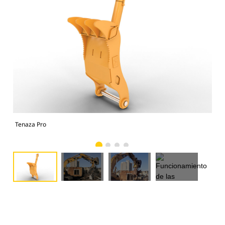
Tenaza Pro
Fun