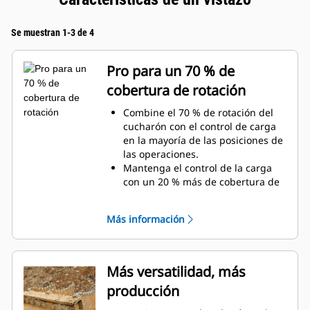
Se muestran 1-3 de 4
Pro para un 70 % de
cobertura de rotación
Combine el 70 % de rotación del
cucharón con el control de carga
en la mayoría de las posiciones de
las operaciones.
Mantenga el control de la carga
con un 20 % más de cobertura de
rotación con las tenazas de
servicio general.
Más información
Realice con facilidad tareas debajo
de la superficie y verticales.
Aumente la productividad de la
máquina desde la excavación
Más versatilidad, más
hasta la manipulación de
producción
materiales.