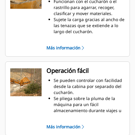
Funcionan con el cucharón o el
rastrillo para agarrar, recoger,
clasificar y mover materiales.
Sujete la carga gracias al ancho de
las tenazas que se extiende a lo
largo del cucharón.
Asegure los materiales entre las
tenazas y el cucharón o el rastrillo
Más información
con la curvatura única de la tenaza
y las estriaciones en los dientes.
Obtenga la mejor tenaza para sus
tareas. Seleccione la mejor opción
Operación fácil
entre las cuatro configuraciones
de dientes para lograr un pleno
Se pueden controlar con facilidad
agarre o colocar la pluma a
desde la cabina por separado del
horcajadas durante el transporte.
cucharón.
Administrar varios accesorios de
Se pliega sobre la pluma de la
una flota es más fácil con un
máquina para un fácil
sistema acoplador. Seleccione los
almacenamiento durante viajes u
modelos de tenazas compatibles
otras actividades.
con los acopladores del
La instalación, el mantenimiento y
Más información
sujetapasador Cat, que permiten
el funcionamiento general simples
que las máquinas de tamaños
hacen que las tenazas sean una