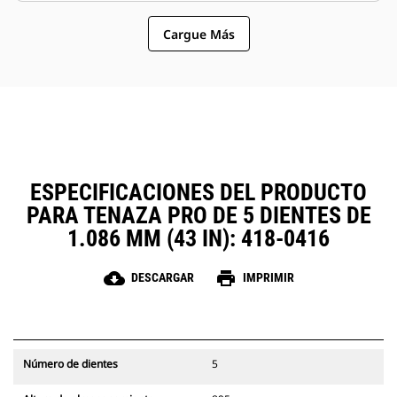
similares compartan las tenazas y
opción más sencilla y más
otros accesorios.
Cargue Más
asequible que los garfios en
cuanto a los costos de posesión y
operación.
ESPECIFICACIONES DEL PRODUCTO
PARA TENAZA PRO DE 5 DIENTES DE
1.086 MM (43 IN): 418-0416
cloud_download
print
DESCARGAR
IMPRIMIR
Número de dientes
5