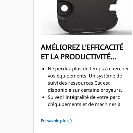
puissance, afin d'offrir des temps de
cycle rapides et une force de
fermeture exceptionnelle,
augmentant ainsi la productivité.
AMÉLIOREZ L'EFFICACITÉ
ET LA PRODUCTIVITÉ
GRÂCE AUX
Ne perdez plus de temps à chercher
TECHNOLOGIES
vos équipements. Un système de
suivi des ressources Cat est
INTÉGRÉES
disponible sur certains broyeurs.
Suivez l'intégralité de votre parc
d'équipements et de machines à
partir d'une seule source. Les
broyeurs dotés de fonctions de suivi
En savoir plus
des ressources peuvent être
consultés dans VisionLink®.