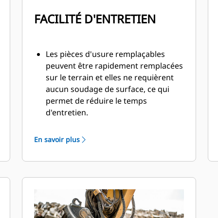
FACILITÉ D'ENTRETIEN
Les pièces d'usure remplaçables
peuvent être rapidement remplacées
sur le terrain et elles ne requièrent
aucun soudage de surface, ce qui
permet de réduire le temps
d'entretien.
Les points d'inspection et de
graissage quotidiens des pièces
En savoir plus
d'usure sont accessibles depuis le
sol, le broyeur toujours monté sur la
machine.
Procédez à l'entretien en toute
sécurité avec un accès facile depuis
un seul panneau d'inspection.
Les composants hydrauliques sont