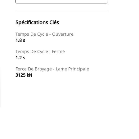
Spécifications Clés
Temps De Cycle - Ouverture
1.8 s
Temps De Cycle : Fermé
1.2 s
Force De Broyage - Lame Principale
3125 kN
Trouver Concessionnaire
Demander Un Devis