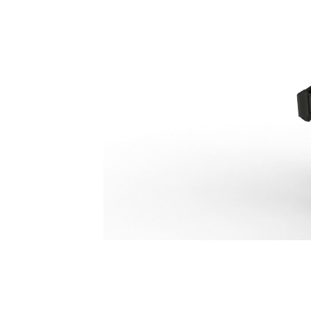
Broyeur Secondaire P218
Ava
Modifier le modèle