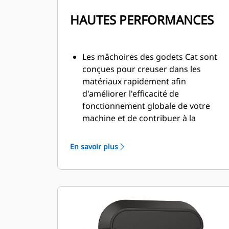
HAUTES PERFORMANCES
Les mâchoires des godets Cat sont
conçues pour creuser dans les
matériaux rapidement afin
d'améliorer l'efficacité de
fonctionnement globale de votre
machine et de contribuer à la
diminution de la consommation de
carburant.
En savoir plus
Le vérin surdimensionné sur le
broyeur secondaire non rotatif
fournit une force de coupe
exceptionnelle afin de réduire le
béton et de séparer les armatures.
La vanne SpeedBooster équilibre de
manière active la vitesse et la