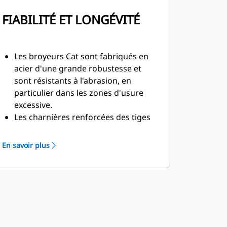
FIABILITÉ ET LONGÉVITÉ
Les broyeurs Cat sont fabriqués en
acier d'une grande robustesse et
sont résistants à l'abrasion, en
particulier dans les zones d'usure
excessive.
Les charnières renforcées des tiges
de vérin sur la mâchoire amovible
sont conçues pour renforcer la
En savoir plus
durabilité et la longévité du broyeur.
La protection des vérins en forme de
C offre une barrière supplémentaire
contre les débris de la démolition de
structures en béton.
Les broyeurs Cat sont plutôt
polyvalents dans les applications de