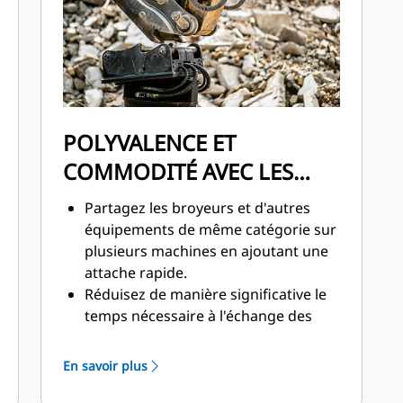
protégés contre les dommages à
l'intérieur de l'enveloppe, ce qui
permet de diminuer les temps
d'arrêt sur le chantier.
POLYVALENCE ET
COMMODITÉ AVEC LES
ATTACHES
Partagez les broyeurs et d'autres
équipements de même catégorie sur
plusieurs machines en ajoutant une
attache rapide.
Réduisez de manière significative le
temps nécessaire à l'échange des
équipements lors de l'utilisation
d'une attache rapide.
En savoir plus
Les attaches rapides ajoutent un
nouveau niveau de sécurité à votre