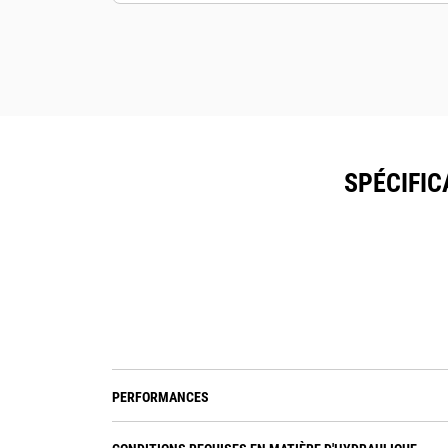
Sécurisez vos ressources. Les
broyeurs équipés du système de
suivi des ressources envoient une
alerte si ils quittent les limites d'un
site, faciles à définir.
SPÉCIFIC
PERFORMANCES