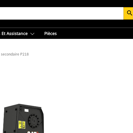
searc
 Et Assistance
Pièces
 secondaire P218