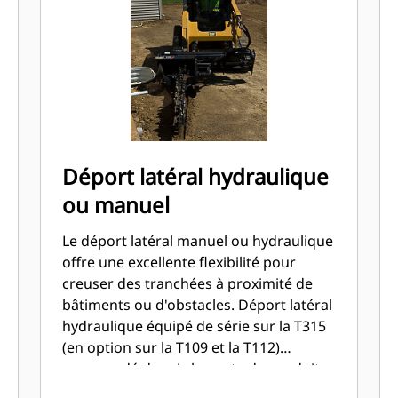
Déport latéral hydraulique
ou manuel
Le déport latéral manuel ou hydraulique
offre une excellente flexibilité pour
creuser des tranchées à proximité de
bâtiments ou d'obstacles. Déport latéral
hydraulique équipé de série sur la T315
(en option sur la T109 et la T112)
commandé depuis le poste de conduite
au moyen du sélecteur de circuit