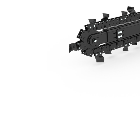
Déport Latéral Manuel T112
Ava
Modifier le modèle