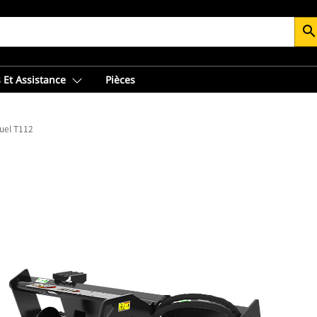
searc
 Et Assistance
Pièces
uel T112