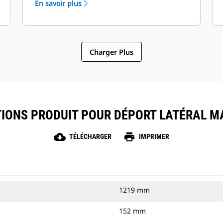
En savoir plus
hydraulique auxiliaire à débit standard.
Charger Plus
TIONS PRODUIT POUR DÉPORT LATÉRAL M
cloud_download
print
TÉLÉCHARGER
IMPRIMER
1219 mm
152 mm