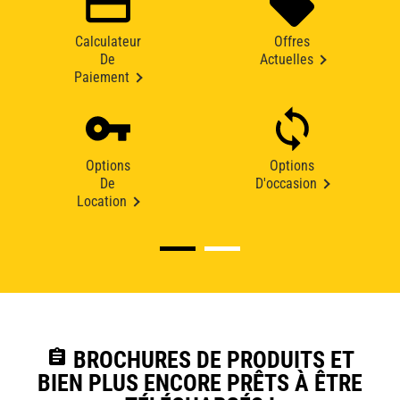
Calculateur
Offres
De
Actuelles
Paiement
Options
Options
De
D'occasion
Location
assignment
BROCHURES DE PRODUITS ET
BIEN PLUS ENCORE PRÊTS À ÊTRE