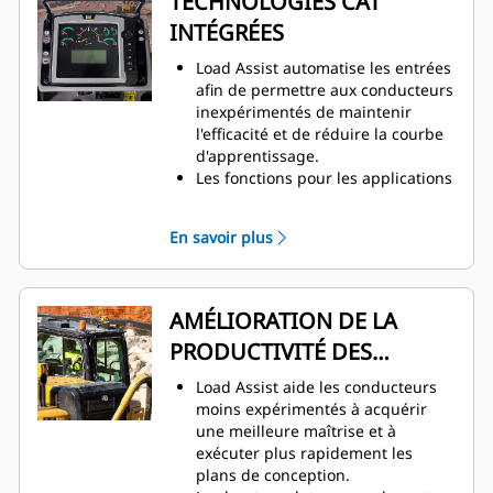
TECHNOLOGIES CAT
INTÉGRÉES
Load Assist automatise les entrées
afin de permettre aux conducteurs
inexpérimentés de maintenir
l'efficacité et de réduire la courbe
d'apprentissage.
Les fonctions pour les applications
d'assistance réciproque, de
chargement par poussée et
En savoir plus
d'autochargement sont simplifiées
pour les conducteurs novices
utilisant Load Assist.
Load Assist utilise un capteur de
AMÉLIORATION DE LA
régime GPS et d'autres
PRODUCTIVITÉ DES
informations de la machine pour
commander la profondeur de la
CONDUCTEURS
Load Assist aide les conducteurs
lame de coupe pendant la
moins expérimentés à acquérir
séquence de chargement.
une meilleure maîtrise et à
Travaillez en toute confiance, sans
exécuter plus rapidement les
conjecture, en intégrant Load
plans de conception.
Assist, Sequence Assist et Cat