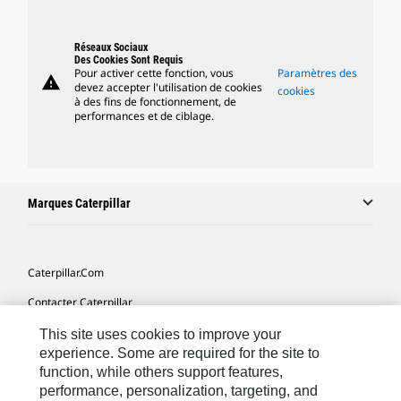
Réseaux Sociaux
Des Cookies Sont Requis
Pour activer cette fonction, vous
Paramètres des
warning
devez accepter l'utilisation de cookies
cookies
à des fins de fonctionnement, de
performances et de ciblage.
Marques Caterpillar
Caterpillar.com
Contacter Caterpillar
Mes Préférences Marketing
This site uses cookies to improve your
experience. Some are required for the site to
Plan Du Site
function, while others support features,
performance, personalization, targeting, and
Cookie Settings