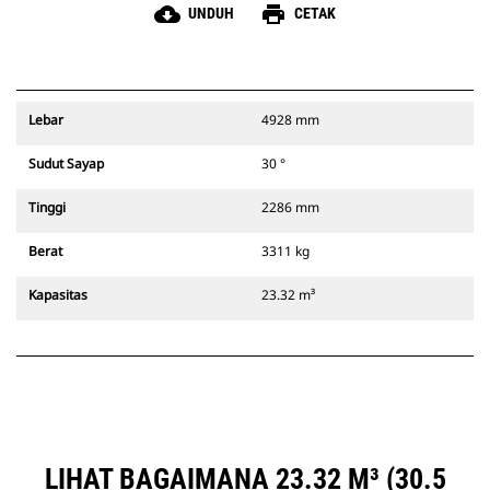
cloud_download
print
UNDUH
CETAK
Lebar
4928 mm
Sudut Sayap
30 °
Tinggi
2286 mm
Berat
3311 kg
Kapasitas
23.32 m³
LIHAT BAGAIMANA 23.32 M³ (30.5