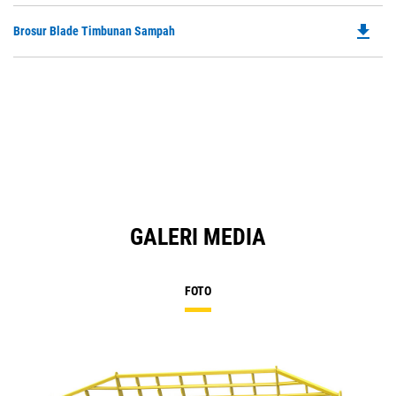
file_download
Do
Brosur Blade Timbunan Sampah
P
O
in
a
N
Ta
GALERI MEDIA
FOTO