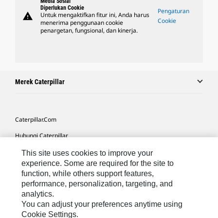
Media Sosial
Diperlukan Cookie
Pengaturan
warning
Untuk mengaktifkan fitur ini, Anda harus
Cookie
menerima penggunaan cookie
penargetan, fungsional, dan kinerja.
Merek Caterpillar
Caterpillar.com
Hubungi Caterpillar
Preferensi Pemasaran Saya
This site uses cookies to improve your
experience. Some are required for the site to
Peta Situs
function, while others support features,
performance, personalization, targeting, and
Cookie Settings
analytics.
Hukum
You can adjust your preferences anytime using
Cookie Settings.
Privasi