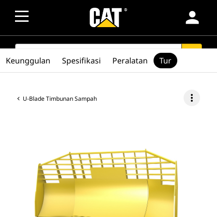
person
SEARCH
search
Keunggulan
Spesifikasi
Peralatan
Tur
more_vert
U-Blade Timbunan Sampah