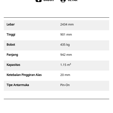
cloud_download
print
Lebar
2434 mm
Tinggi
901 mm
Bobot
435 kg
Panjang
942 mm
Kapasitas
1.15 m³
Ketebalan Pinggiran Alas
20 mm
Tipe Antarmuka
Pin-On