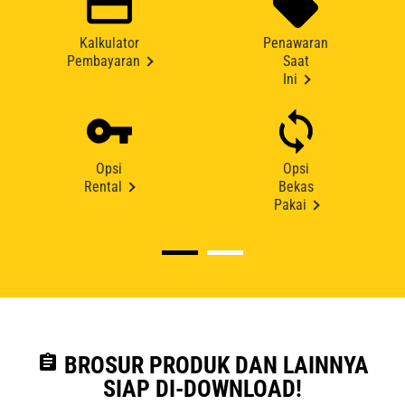
Kalkulator
Penawaran
Pembayaran
Saat
Ini
Opsi
Opsi
Rental
Bekas
Pakai
assignment
BROSUR PRODUK DAN LAINNYA
SIAP DI-DOWNLOAD!