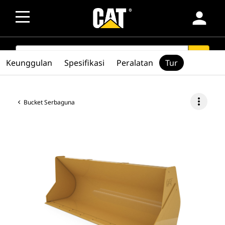
person
SEARCH
search
Keunggulan
Spesifikasi
Peralatan
Tur
more_vert
Bucket Serbaguna