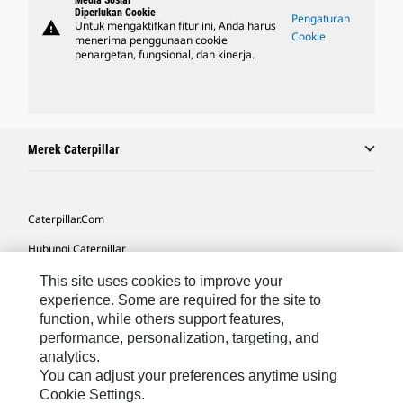
Media Sosial
Diperlukan Cookie
Pengaturan
warning
Untuk mengaktifkan fitur ini, Anda harus
Cookie
menerima penggunaan cookie
penargetan, fungsional, dan kinerja.
Merek Caterpillar
Caterpillar.com
Hubungi Caterpillar
Preferensi Pemasaran Saya
This site uses cookies to improve your
experience. Some are required for the site to
Peta Situs
function, while others support features,
performance, personalization, targeting, and
Cookie Settings
analytics.
Hukum
You can adjust your preferences anytime using
Cookie Settings.
Privasi