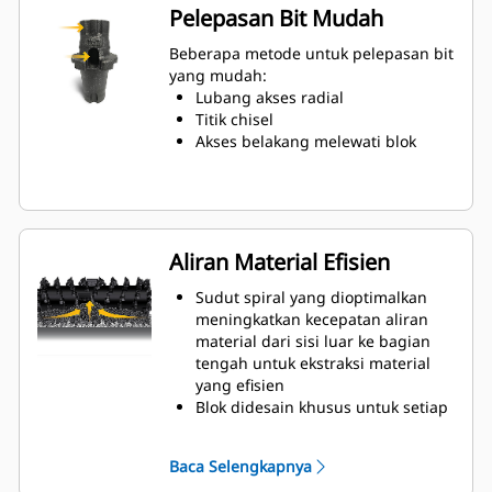
Desain toolholder antirotasi
Pelepasan Bit Mudah
memastikan posisi yang benar
untuk mencegah keausan di blok
Beberapa metode untuk pelepasan bit
dan penahan
yang mudah:
Air dapat masuk melalui lubang
Lubang akses radial
akses radial toolholder untuk
Titik chisel
membantu rotasi gigi agar
Akses belakang melewati blok
keausan bit merata
Toolholder tersedia untuk
mengakomodasi bit dengan bit
ukuran shank 20 mm, 22 mm, dan
25 mm untuk berbagai aplikasi
Aliran Material Efisien
Sudut spiral yang dioptimalkan
meningkatkan kecepatan aliran
material dari sisi luar ke bagian
tengah untuk ekstraksi material
yang efisien
Blok didesain khusus untuk setiap
sisi rotor dan diatur untuk daya
pemotongan yang optimal dan
Baca Selengkapnya
aliran material yang efisien