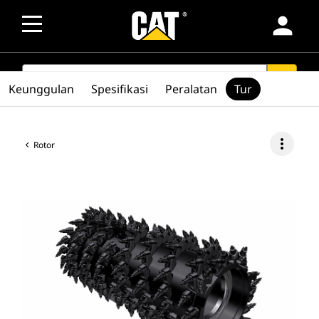
person
SEARCH
search
Keunggulan
Spesifikasi
Peralatan
Tur
more_vert
Rotor