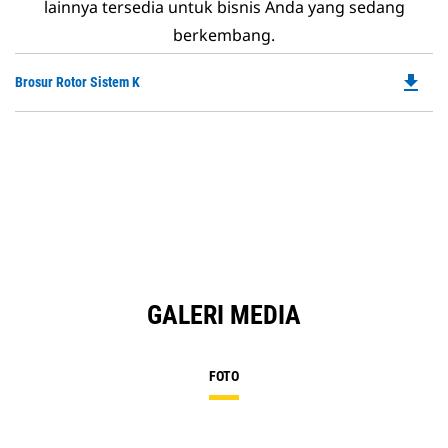
lainnya tersedia untuk bisnis Anda yang sedang
berkembang.
file_download
Do
Brosur Rotor Sistem K
P
O
in
a
N
Ta
GALERI MEDIA
FOTO