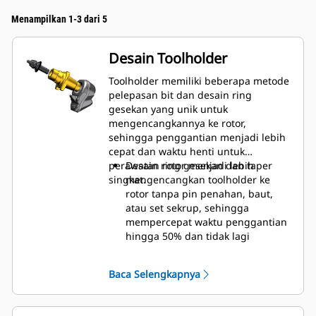
Menampilkan 1-3 dari 5
Desain Toolholder
Toolholder memiliki beberapa metode
pelepasan bit dan desain ring
gesekan yang unik untuk
mengencangkannya ke rotor,
sehingga penggantian menjadi lebih
cepat dan waktu henti untuk
perawatan rotor menjadi lebih
Desain ring gesekan dan taper
singkat.
mengencangkan toolholder ke
rotor tanpa pin penahan, baut,
atau set sekrup, sehingga
mempercepat waktu penggantian
hingga 50% dan tidak lagi
membutuhkan pengencang atau
pengencangan torsi
Baca Selengkapnya
Kerah keausan 20 mm 66% lebih
lama dibanding toolholder Sistem
G