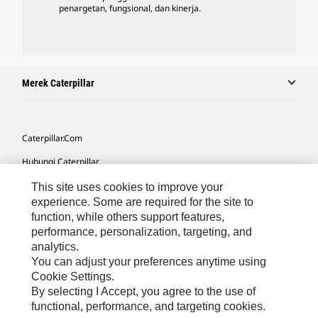
penargetan, fungsional, dan kinerja.
Merek Caterpillar
Caterpillar.com
Hubungi Caterpillar
Preferensi Pemasaran Saya
This site uses cookies to improve your
experience. Some are required for the site to
Peta Situs
function, while others support features,
performance, personalization, targeting, and
Cookie Settings
analytics.
Hukum
You can adjust your preferences anytime using
Cookie Settings.
Privasi
By selecting I Accept, you agree to the use of
functional, performance, and targeting cookies.