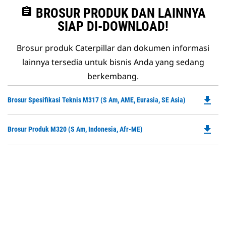
assignment
BROSUR PRODUK DAN LAINNYA
SIAP DI-DOWNLOAD!
Brosur produk Caterpillar dan dokumen informasi
lainnya tersedia untuk bisnis Anda yang sedang
berkembang.
file_download
Do
Brosur Spesifikasi Teknis M317 (S Am, AME, Eurasia, SE Asia)
P
O
file_download
Do
Brosur Produk M320 (S Am, Indonesia, Afr-ME)
in
P
a
O
N
in
Ta
a
N
Ta