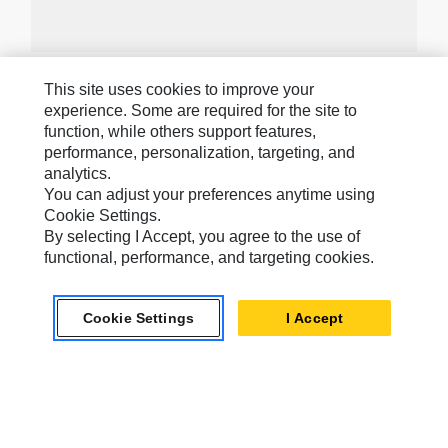
This site uses cookies to improve your
Merek Caterpillar
experience. Some are required for the site to
function, while others support features,
performance, personalization, targeting, and
Caterpillar.com
analytics.
You can adjust your preferences anytime using
Hubungi Caterpillar
Cookie Settings.
Preferensi Pemasaran Saya
By selecting I Accept, you agree to the use of
functional, performance, and targeting cookies.
Peta Situs
Cookie Settings
Cookie Settings
I Accept
Hukum
Privasi