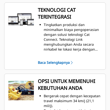
Kurangi konsumsi bahan bakar
dengan Kontrol Kecepatan Engine
TEKNOLOGI CAT
Otomatis; yang menurunkan
TERINTEGRASI
kecepatan engine ketika alat berat
tidak dioperasikan.
Tingkatkan produksi dan
minimalkan biaya pengoperasian
Optimalkan konsumsi bahan bakar
dengan solusi teknologi Cat
dengan penghemat bahan bakar
Connect. Teknologi Link
seperti kontrol idle rendah sekali
menghubungkan Anda secara
sentuh dan Mode Eco yang
nirkabel ke lokasi kerja dengan
ditingkatkan.
informasi lokasi alat berat, jam
kerja, penggunaan bahan bakar,
Nikmati respons cepat untuk
Baca Selengkapnya
waktu idle, dan kode kejadian.
beban yang berubah-ubah
dengan strategi daya konstan.
OPSI UNTUK MEMENUHI
Dapatkan keseimbangan yang
tepat antara jangkauan dan gaya
KEBUTUHAN ANDA
penggalian dari beragam pilihan
boom dan stick.
Bergerak cepat dengan kecepatan
travel maksimum 34 km/j (21,1
Tingkatkan pengangkatan hingga
mil/j).