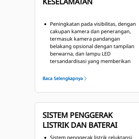
KESELAMATAN
Peningkatan pada visibilitas, dengan
cakupan kamera dan penerangan,
termasuk kamera pandangan
belakang opsional dengan tampilan
berwarna, dan lampu LED
tersandardisasi yang memberikan
penerangan ke depan dan belakang.
Siap digunakan di pabrik untuk
Baca Selengkapnya
pencegahan kebakaran, area
kanister khusus, dan beberapa titik
aktivasi pencegahan kebakaran,
termasuk dari dalam kabin.
SISTEM PENGGERAK
Meningkatkan akses masuk dan
LISTRIK DAN BATERAI
keluar dengan tapak antiselip di
semua permukaan jalan, sistem
Sistem penggerak listrik reluktansi
susuran tangan baru yang didesain