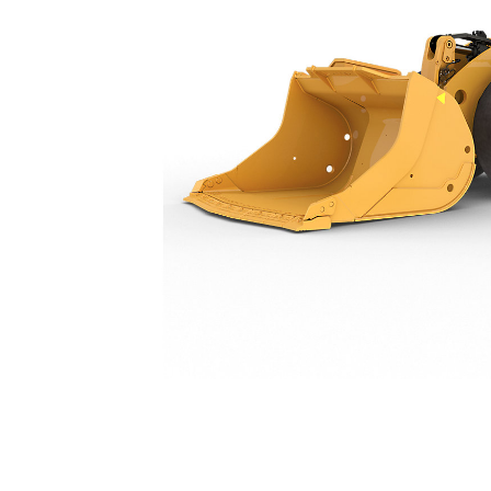
R1700 XE (Listrik Baterai)
Spes
Ubah Model