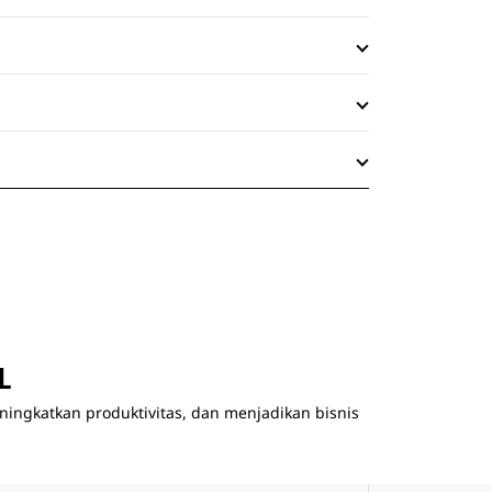
tiga gaya selubung yang dapat
dipertukarkan untuk memenuhi
aplikasi tertentu.
L
ingkatkan produktivitas, dan menjadikan bisnis