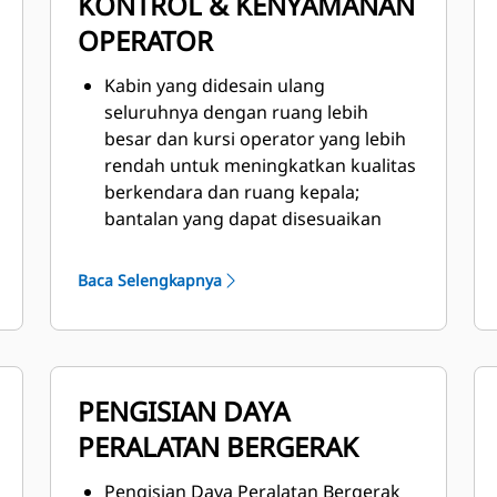
KONTROL & KENYAMANAN
OPERATOR
Kabin yang didesain ulang
seluruhnya dengan ruang lebih
besar dan kursi operator yang lebih
rendah untuk meningkatkan kualitas
berkendara dan ruang kepala;
bantalan yang dapat disesuaikan
untuk lutut operator; dan ruang kaki
lebih luas selama pengoperasian
Baca Selengkapnya
pedal.
Standar kontrol iklim dengan opsi
tertutup bertekanan; HVAC baru
dilengkapi dengan aliran udara yang
PENGISIAN DAYA
ditingkatkan, cakupan penghilangan
es, dan tingkat kebisingan.
PERALATAN BERGERAK
Meningkatkan ergonomik pada
Pengisian Daya Peralatan Bergerak
semua kontrol, kontrol joystick yang