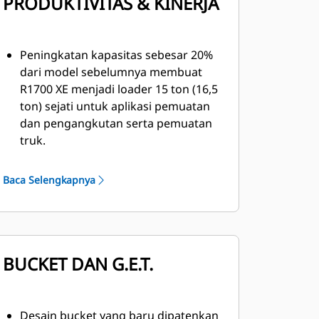
PRODUKTIVITAS & KINERJA
Peningkatan kapasitas sebesar 20%
dari model sebelumnya membuat
R1700 XE menjadi loader 15 ton (16,5
ton) sejati untuk aplikasi pemuatan
dan pengangkutan serta pemuatan
truk.
Waktu pembuangan cepat — 13,2
detik untuk mengangkat,
Baca Selengkapnya
membuang, dan menurunkan —
dipadukan dengan kecepatan
tertinggi 18 kph (11 mph) dan sistem
kontrol traksi baru untuk
BUCKET DAN G.E.T.
menurunkan waktu siklus, sehingga
dapat memindahkan lebih banyak
material dan menurunkan biaya per
ton.
Desain bucket yang baru dipatenkan