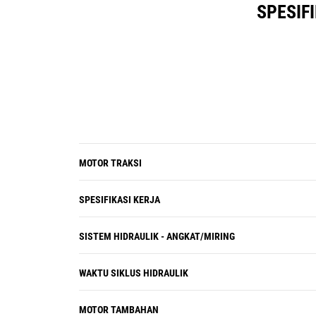
SPESIF
untuk infrastruktur stasiun
pengisian daya statis yang mahal,
serta kebutuhan untuk baterai
tambahan, penanganan baterai, dan
pertukaran baterai.
Baterai ini dapat diisi daya sampai
penuh dalam waktu 30 menit, atau
dalam 20 menit menggunakan dua
Pengisi Daya Peralatan Bergerak Cat
MOTOR TRAKSI
MEC500.
SPESIFIKASI KERJA
SISTEM HIDRAULIK - ANGKAT/MIRING
WAKTU SIKLUS HIDRAULIK
MOTOR TAMBAHAN