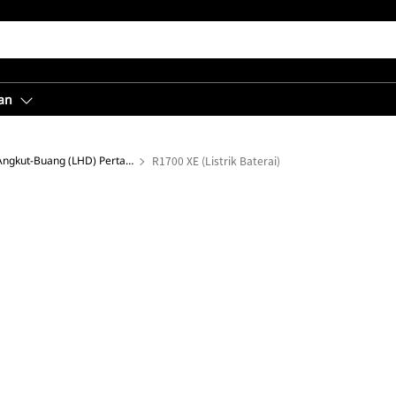
an
Loader Muat-Angkut-Buang (LHD) Pertambangan Bawah Tanah
R1700 XE (Listrik Baterai)