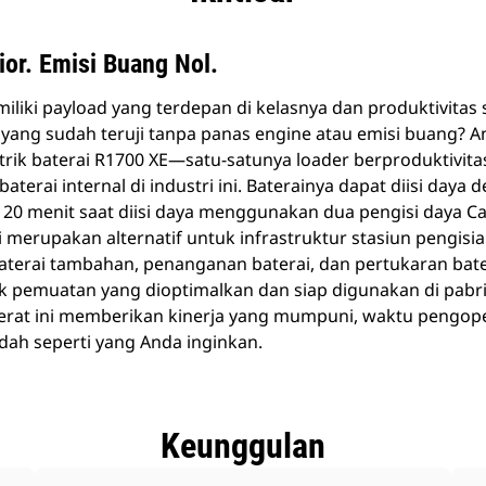
ior. Emisi Buang Nol.
liki payload yang terdepan di kelasnya dan produktivitas s
yang sudah teruji tanpa panas engine atau emisi buang? An
rik baterai R1700 XE—satu-satunya loader berproduktivitas
aterai internal di industri ini. Baterainya dapat diisi day
 20 menit saat diisi daya menggunakan dua pengisi daya 
i merupakan alternatif untuk infrastruktur stasiun pengisia
terai tambahan, penanganan baterai, dan pertukaran batera
uk pemuatan yang dioptimalkan dan siap digunakan di pab
t berat ini memberikan kinerja yang mumpuni, waktu peng
dah seperti yang Anda inginkan.
Keunggulan