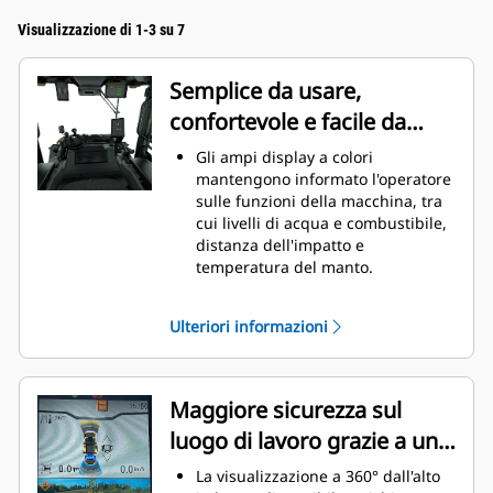
Visualizzazione di 1-3 su 7
Semplice da usare,
confortevole e facile da
imparare
Gli ampi display a colori
mantengono informato l'operatore
sulle funzioni della macchina, tra
cui livelli di acqua e combustibile,
distanza dell'impatto e
temperatura del manto.
L'innovativa tecnologia dello sterzo
al volante è garanzia di precisione
Ulteriori informazioni
nel controllo e di ottima visibilità
frontale.
Attivate con facilità il sistema
vibrante, il sistema di irrorazione
Maggiore sicurezza sul
dell'acqua e lo scostamento del
luogo di lavoro grazie a una
tamburo a richiesta con il
comando di propulsione
migliore visibilità
La visualizzazione a 360° dall'alto
multifunzione.