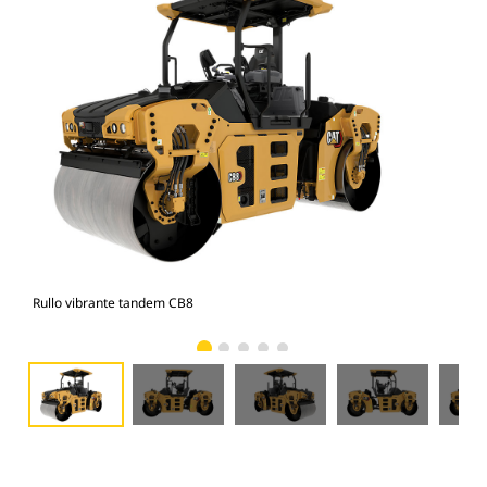
Rullo vibrante tandem CB8
Rul