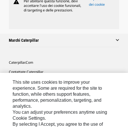
warning
Per abilitare questa funzione, devi
dei cookie
accettare l'uso dei cookie funzionali,
di targeting e delle prestazioni.
Marchi Caterpillar
Caterpillar.com
Contattate Caterpillar
Le Mie Preferenze Di Marketing
This site uses cookies to improve your
experience. Some are required for the site to
Mappa Del Sito
function, while others support features,
performance, personalization, targeting, and
Cookie Settings
analytics.
Informazioni Legali
You can adjust your preferences anytime using
Cookie Settings.
Tutela Della Privacy
By selecting I Accept, you agree to the use of