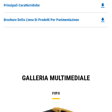
file_download
Do
Principali Caratteristiche
P
O
file_download
Do
Brochure Della Linea Di Prodotti Per Pavimentazione
in
P
a
O
N
in
Ta
a
N
Ta
GALLERIA MULTIMEDIALE
FOTO