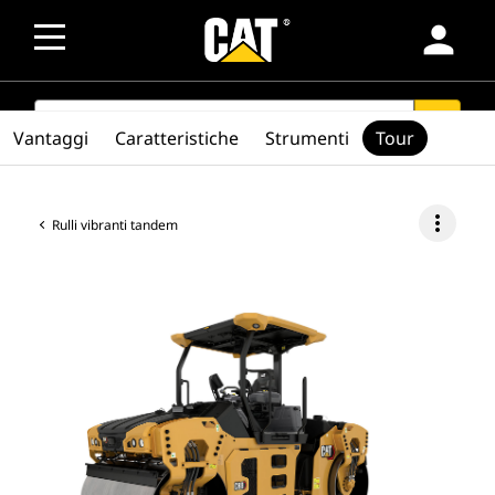
person
SEARCH
search
Vantaggi
Caratteristiche
Strumenti
Tour
more_vert
Rulli vibranti tandem