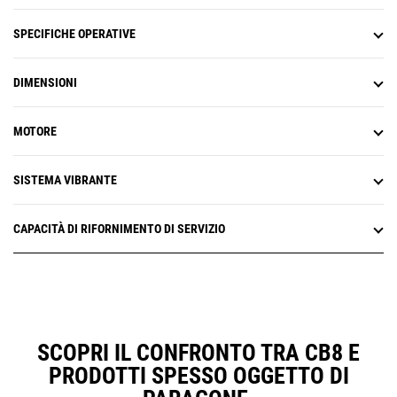
Le opzioni di gestione dei bordi
includono un tagliente che seziona
SPECIFICHE OPERATIVE
verticalmente l'asfalto per
agevolare la rimozione e
DIMENSIONI
migliorare l'abbinamento dei
giunti, mentre le opzioni di
smussatura assicurano profili di
MOTORE
bordi smussati.
SISTEMA VIBRANTE
CAPACITÀ DI RIFORNIMENTO DI SERVIZIO
SCOPRI IL CONFRONTO TRA CB8 E
PRODOTTI SPESSO OGGETTO DI