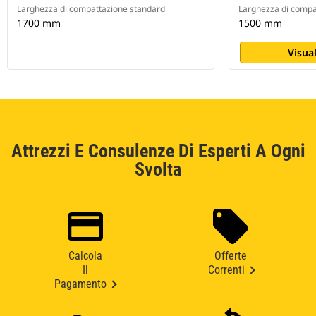
Larghezza di compattazione standard
Larghezza di compa
1700 mm
1500 mm
Visual
Attrezzi E Consulenze Di Esperti A Ogni
Svolta
Calcola
Offerte
Il
Correnti
Pagamento