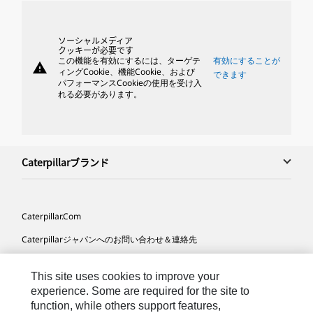
ソーシャルメディア
クッキーが必要です
この機能を有効にするには、ターゲテ
有効にすることが
warning
ィングCookie、機能Cookie、および
できます
パフォーマンスCookieの使用を受け入
れる必要があります。
Caterpillarブランド
Caterpillar.com
Caterpillarジャパンへのお問い合わせ＆連絡先
マイマーケティング情報配信設定
This site uses cookies to improve your
サイト･マップ
experience. Some are required for the site to
function, while others support features,
Cookie Settings