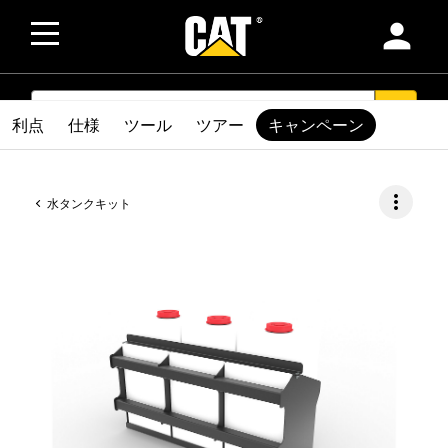
person
SEARCH
search
利点
仕様
ツール
ツアー
キャンペーン
more_vert
水タンクキット