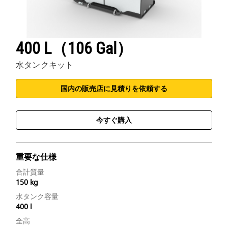
400 L（106 Gal）
水タンクキット
国内の販売店に見積りを依頼する
今すぐ購入
重要な仕様
合計質量
150 kg
水タンク容量
400 l
全高