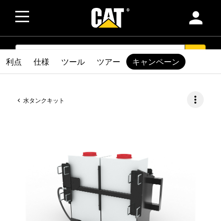
person
SEARCH
search
利点
仕様
ツール
ツアー
キャンペーン
more_vert
水タンクキット