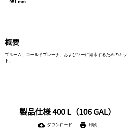
981 mm
概要
ブルーム、コールドプレーナ、およびソーに給水するためのキッ
ト。
製品仕様 400 L（106 GAL）
ダウンロード
印刷
cloud_download
print