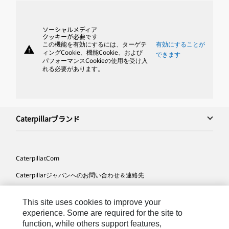
ソーシャルメディア
クッキーが必要です
この機能を有効にするには、ターゲテ
有効にすることが
warning
ィングCookie、機能Cookie、および
できます
パフォーマンスCookieの使用を受け入
れる必要があります。
Caterpillarブランド
Caterpillar.com
Caterpillarジャパンへのお問い合わせ＆連絡先
マイマーケティング情報配信設定
This site uses cookies to improve your
サイト･マップ
experience. Some are required for the site to
function, while others support features,
Cookie Settings