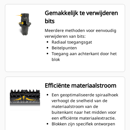
dan System gereedschapshouders
Een antirotatie-ontwerp van de
Gemakkelijk te verwijderen
gereedschapshouder zorgt voor
bits
de juiste positie om slijtage aan
blokken en houders te voorkomen.
Meerdere methoden voor eenvoudig
Water kan binnendringen door de
verwijderen van bits:
radiale toegangsopening van de
Radiaal toegangsgat
gereedschapshouder om de
Beitelpunten
rotatie van de tanden te
Toegang aan achterkant door het
bevorderen voor een gelijkmatige
blok
slijtage van de bits.
Er zijn gereedschapshouders
beschikbaar voor bits met een
schachtmaat van 20 mm, 22 mm
Efficiënte materiaalstroom
en 25 mm voor diverse
toepassingen.
Een geoptimaliseerde spiraalhoek
verhoogt de snelheid van de
materiaalstroom van de
buitenkant naar het midden voor
een efficiënte materiaalextractie.
Blokken zijn specifiek ontworpen
voor elke zijde van de rotor en