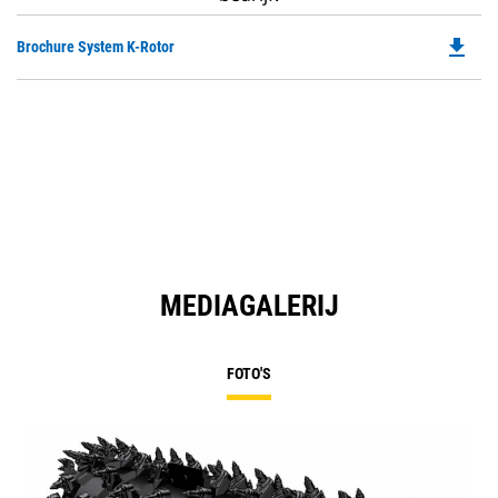
file_download
Do
Brochure System K-Rotor
P
O
in
a
N
Ta
MEDIAGALERIJ
FOTO'S