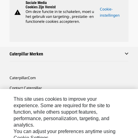
Sociale Media
Cookies Zijn Vereist
Cookie-
warning
Om deze functie in te schakelen, moet u
instellingen
het gebruik van targeting-, prestatie- en
functionele cookies accepteren.
Caterpillar Merken
Caterpillar.com
Contact Caterpillar
Mijn Marketingvoorkeuren
This site uses cookies to improve your
experience. Some are required for the site to
Site Map
function, while others support features,
performance, personalization, targeting, and
Cookie Settings
analytics.
Legal
You can adjust your preferences anytime using
Cookie Settings.