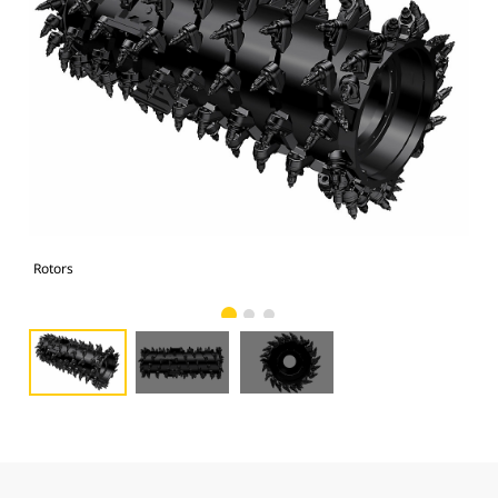
Rotors
Rot