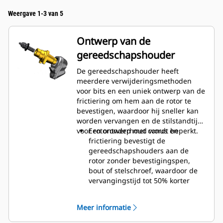
Weergave 1-3 van 5
Ontwerp van de
gereedschapshouder
De gereedschapshouder heeft
meerdere verwijderingsmethoden
voor bits en een uniek ontwerp van de
frictiering om hem aan de rotor te
bevestigen, waardoor hij sneller kan
worden vervangen en de stilstandtijd
voor rotoronderhoud wordt beperkt.
Een ontwerp met conus en
frictiering bevestigt de
gereedschapshouders aan de
rotor zonder bevestigingspen,
bout of stelschroef, waardoor de
vervangingstijd tot 50% korter
wordt en er geen
bevestigingsmiddelen of
Meer informatie
aandraaimomenten nodig zijn.
20 mm slijtkraag is 66% langer