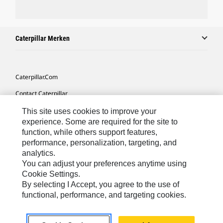
Caterpillar Merken
Caterpillar.com
Contact Caterpillar
Mijn Marketingvoorkeuren
This site uses cookies to improve your
experience. Some are required for the site to
Site Map
function, while others support features,
performance, personalization, targeting, and
Cookie Settings
analytics.
Legal
You can adjust your preferences anytime using
Cookie Settings.
Privacy
By selecting I Accept, you agree to the use of
functional, performance, and targeting cookies.
Europe-Dutch
© 2026 Caterpillar. Alle rechten voorbehouden.