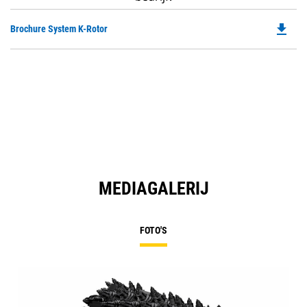
file_download
Do
Brochure System K-Rotor
P
O
in
a
N
Ta
MEDIAGALERIJ
FOTO'S