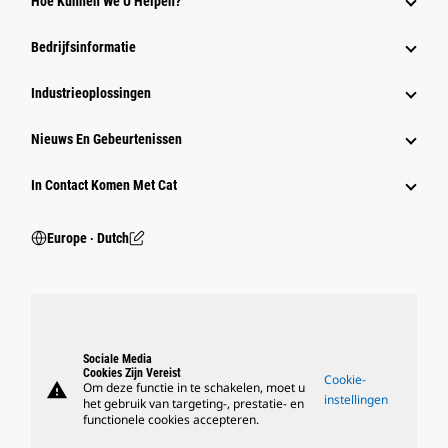
Hoe Kunnen We U Helpen?
Bedrijfsinformatie
Industrieoplossingen
Nieuws En Gebeurtenissen
In Contact Komen Met Cat
Europe ‧ Dutch
Sociale Media
Cookies Zijn Vereist
Cookie-
warning
Om deze functie in te schakelen, moet u
instellingen
het gebruik van targeting-, prestatie- en
functionele cookies accepteren.