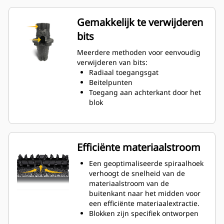
dan System gereedschapshouders
Een antirotatie-ontwerp van de
Gemakkelijk te verwijderen
gereedschapshouder zorgt voor
bits
de juiste positie om slijtage aan
blokken en houders te voorkomen.
Meerdere methoden voor eenvoudig
Water kan binnendringen door de
verwijderen van bits:
radiale toegangsopening van de
Radiaal toegangsgat
gereedschapshouder om de
Beitelpunten
rotatie van de tanden te
Toegang aan achterkant door het
bevorderen voor een gelijkmatige
blok
slijtage van de bits.
Er zijn gereedschapshouders
beschikbaar voor bits met een
schachtmaat van 20 mm, 22 mm
Efficiënte materiaalstroom
en 25 mm voor diverse
toepassingen.
Een geoptimaliseerde spiraalhoek
verhoogt de snelheid van de
materiaalstroom van de
buitenkant naar het midden voor
een efficiënte materiaalextractie.
Blokken zijn specifiek ontworpen
voor elke zijde van de rotor en