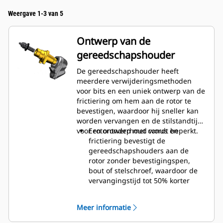
Weergave 1-3 van 5
Ontwerp van de
gereedschapshouder
De gereedschapshouder heeft
meerdere verwijderingsmethoden
voor bits en een uniek ontwerp van de
frictiering om hem aan de rotor te
bevestigen, waardoor hij sneller kan
worden vervangen en de stilstandtijd
voor rotoronderhoud wordt beperkt.
Een ontwerp met conus en
frictiering bevestigt de
gereedschapshouders aan de
rotor zonder bevestigingspen,
bout of stelschroef, waardoor de
vervangingstijd tot 50% korter
wordt en er geen
bevestigingsmiddelen of
Meer informatie
aandraaimomenten nodig zijn.
20 mm slijtkraag is 66% langer