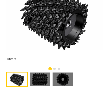
Rotors
Rot