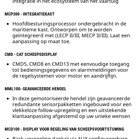
integratie in het ecosysteem van het vaartuig
MCP300 - INTEGRATIEKAST
Hoofdbesturingsprocessor ondergebracht in de
maritieme kast. Ontworpen om te worden
geïntegreerd met (LECP II/III, MECP II/III). Laat een
aanpassing op maat toe.
CMD - CAT SCHEEPSDISPLAY
CMD5, CMD8 en CMD13 met eenvoudige toegang
tot bedieningsgegevens en alarmmeldingen voor
de regelsystemen voor motor en aandrijflijn.
MML100- GEAVANCEERDE HENDEL
In deze gemotoriseerde hendel zijn geavanceerde
redundante sensorpakketten ingebouwd voor een
vlekkeloze follow-upregeling en een uitstekende
klantaanpassing afgestemd op uw unieke wensen
MCD100 - DISPLAY VOOR REGELING VAN SCHEEPSVOORTSTUWING
Back-upregeling dankzij via AUX configureerbare