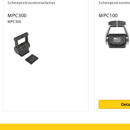
Scheepsstroominstallaties
Scheepsstroomins
MPC300
MPC100
MPC300
Deta