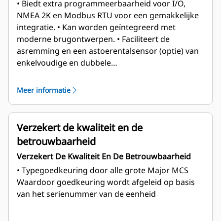
• Biedt extra programmeerbaarheid voor I/O,
NMEA 2K en Modbus RTU voor een gemakkelijke
integratie.
• Kan worden geïntegreerd met
moderne brugontwerpen.
• Faciliteert de
asremming en een astoerentalsensor (optie) van
enkelvoudige en dubbele
schroefvoortstuwingstoepassingen.
• Maakt tot 8
externe commandostations mogelijk,
•
Meer informatie
Ondersteunt alle elektronisch geregelde
scheepsvoortstuwingsmotoren van Cat®.
Verzekert de kwaliteit en de
betrouwbaarheid
Verzekert De Kwaliteit En De Betrouwbaarheid
• Typegoedkeuring door alle grote Major MCS
Waardoor goedkeuring wordt afgeleid op basis
van het serienummer van de eenheid