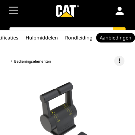
person
SEARCH
search
ificaties
Hulpmiddelen
Rondleiding
Aanbiedingen
more_vert
Bedieningselementen