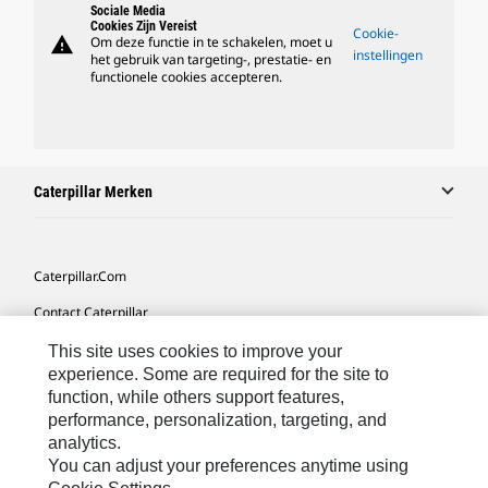
Sociale Media
Cookies Zijn Vereist
Cookie-
warning
Om deze functie in te schakelen, moet u
instellingen
het gebruik van targeting-, prestatie- en
functionele cookies accepteren.
Caterpillar Merken
Caterpillar.com
Contact Caterpillar
Mijn Marketingvoorkeuren
This site uses cookies to improve your
experience. Some are required for the site to
Site Map
function, while others support features,
performance, personalization, targeting, and
Cookie Settings
analytics.
Legal
You can adjust your preferences anytime using