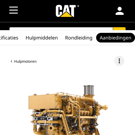
person
SEARCH
search
ificaties
Hulpmiddelen
Rondleiding
Aanbiedingen
more_vert
Hulpmotoren