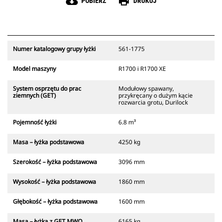
cloud_download
print
POBIERZ
DRUKUJ
Numer katalogowy grupy łyżki
561-1775
Model maszyny
R1700 i R1700 XE
System osprzętu do prac
Modułowy spawany,
ziemnych (GET)
przykręcany o dużym kącie
rozwarcia grotu, Durilock
Pojemność łyżki
6.8 m³
Masa – łyżka podstawowa
4250 kg
Szerokość – łyżka podstawowa
3096 mm
Wysokość – łyżka podstawowa
1860 mm
Głębokość – łyżka podstawowa
1600 mm
Masa – łyżka z GET MWO
6165 kg