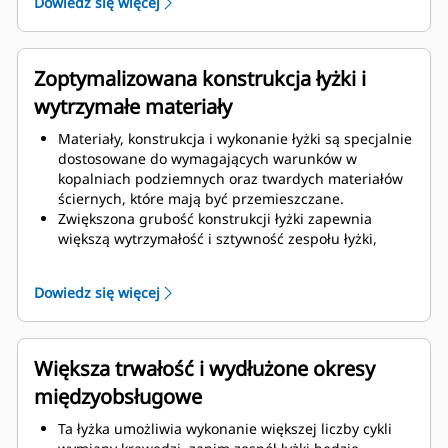
Dowiedz się więcej
krawędzie, osłony, są po prostu przykręcane, a tym
samym łatwiejsze do wymiany.
Zoptymalizowana konstrukcja łyżki i
wytrzymałe materiały
Materiały, konstrukcja i wykonanie łyżki są specjalnie
dostosowane do wymagających warunków w
kopalniach podziemnych oraz twardych materiałów
ściernych, które mają być przemieszczane.
Zwiększona grubość konstrukcji łyżki zapewnia
większą wytrzymałość i sztywność zespołu łyżki,
ułatwiając montaż i demontaż krawędzi.
Elementy zespołu łyżki są wykonane z materiału
Dowiedz się więcej
wysokiej klasy (400BHN).
Wyższy stopień ochrony przed zużyciem osprzętu do
prac ziemnych (GET) na zdejmowanym zespole
osłony.
Większa trwałość i wydłużone okresy
międzyobsługowe
Ta łyżka umożliwia wykonanie większej liczby cykli