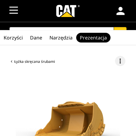
person
SEARCH
search
Korzyści
Dane
Narzędzia
Prezentacja
more_vert
Łyżka skręcana śrubami