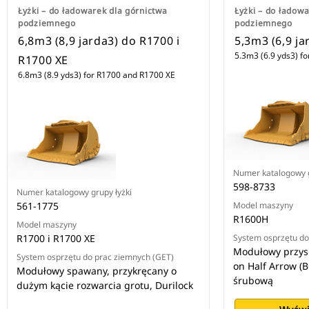
Łyżki – do ładowarek dla górnictwa
Łyżki – do ładow
podziemnego
podziemnego
6,8m3 (8,9 jarda3) do R1700 i
5,3m3 (6,9 j
5.3m3 (6.9 yds3) f
R1700 XE
6.8m3 (8.9 yds3) for R1700 and R1700 XE
Numer katalogowy g
598-8733
Numer katalogowy grupy łyżki
561-1775
Model maszyny
R1600H
Model maszyny
R1700 i R1700 XE
System osprzętu do
Modułowy przys
System osprzętu do prac ziemnych (GET)
on Half Arrow (
Modułowy spawany, przykręcany o
śrubową
dużym kącie rozwarcia grotu, Durilock