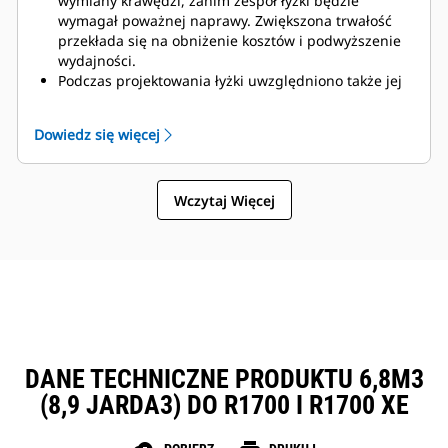
wymiany krawędzi, zanim zespół łyżki będzie
wymagał poważnej naprawy. Zwiększona trwałość
przekłada się na obniżenie kosztów i podwyższenie
wydajności.
Podczas projektowania łyżki uwzględniono także jej
ciężar, dzięki czemu jest mocniejsza i lepiej
wyważona, co przekłada się na ogólną poprawę
Dowiedz się więcej
wydajności maszyny.
Osprzęt do prac ziemnych Cat także zapewnia
przewagę nad konkurencją.
Wczytaj Więcej
DANE TECHNICZNE PRODUKTU 6,8M3
(8,9 JARDA3) DO R1700 I R1700 XE