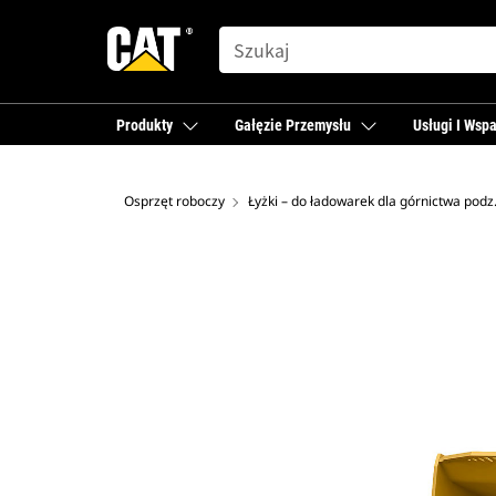
SEARCH
Produkty
Gałęzie Przemysłu
Usługi I Wspa
Osprzęt roboczy
Łyżki – do