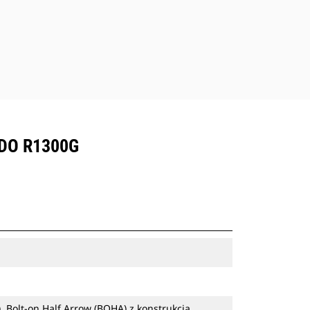
 DO R1300G
Bolt-on Half Arrow (BOHA) z konstrukcją