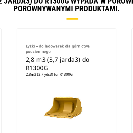
3,2 JARDA3) DO R1300G WYPADA W PORÓW
PORÓWNYWANYMI PRODUKTAMI.
Łyżki – do ładowarek dla górnictwa
podziemnego
2,8 m3 (3,7 jarda3) do
R1300G
2.8m3 (3.7 yds3) for R1300G