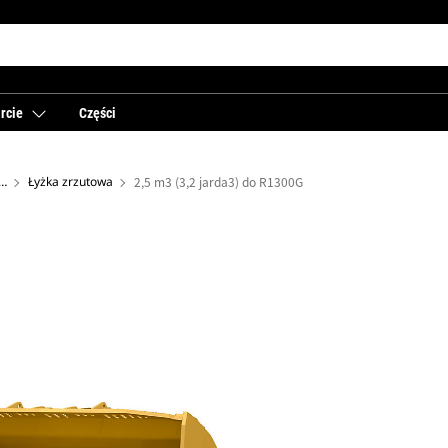
rcie
Części
 ładowarek dla górnictwa podziemnego
Łyżka zrzutowa
2,5 m3 (3,2 jarda3) do R1300G