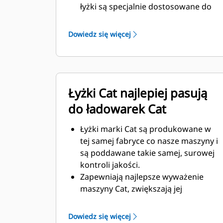
łyżki są specjalnie dostosowane do
wymagających warunków w
kopalniach podziemnych oraz
Dowiedz się więcej
twardych materiałów ściernych,
które mają być przemieszczane.
Zwiększona grubość konstrukcji łyżki
zapewnia większą wytrzymałość i
Łyżki Cat najlepiej pasują
sztywność zespołu łyżki, ułatwiając
montaż i demontaż krawędzi.
do ładowarek Cat
Elementy zespołu łyżki są wykonane
z materiału wysokiej klasy.
Łyżki marki Cat są produkowane w
tej samej fabryce co nasze maszyny i
są poddawane takie samej, surowej
kontroli jakości.
Zapewniają najlepsze wyważenie
maszyny Cat, zwiększają jej
wydajność – ułatwiając penetrację,
załadunek oraz pozwalają
Dowiedz się więcej