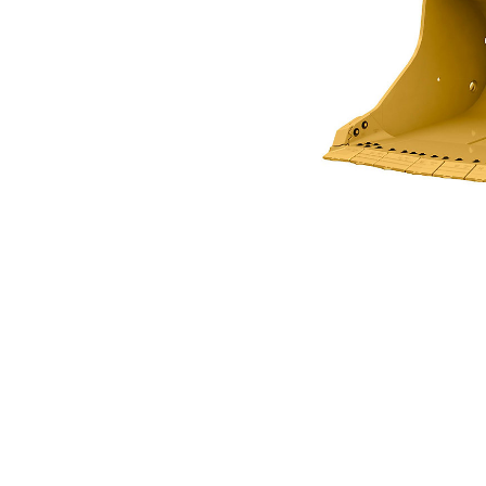
2,5 M3 (3,2 Jarda3) Do R1300G
Kor
Zmień model