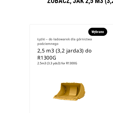
ZOBACZ, JAK 2,5 M3 (
Wybrano
Łyżki – do ładowarek dla górnictwa
podziemnego
2,5 m3 (3,2 jarda3) do
R1300G
2.5m3 (3.3 yds3) for R1300G