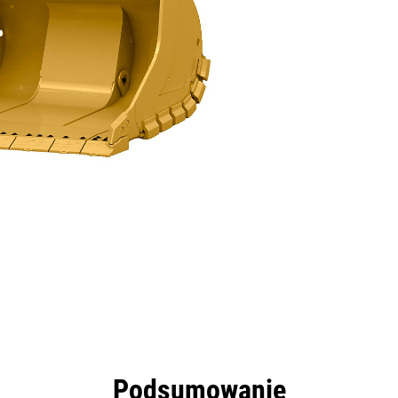
zyści
Dane
Narzędzia
Prezentacja
Podsumowanie