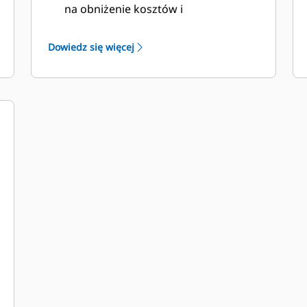
na obniżenie kosztów i
podwyższenie wydajności.
Podczas projektowania łyżki
Dowiedz się więcej
uwzględniono także jej ciężar, dzięki
czemu jest mocniejsza i lepiej
wyważona, co przekłada się na
ogólną poprawę wydajności
maszyny.
Osprzęt do prac ziemnych Cat także
zapewnia przewagę nad
konkurencją.