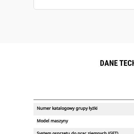
wykorzystać dużą siłę odspajania.
Szeroka oferta pozwalająca spełnić
indywidualne wymagania danej
kopalni.
Łyżka Cat jest objęta pomocą
techniczną zapewnianą przez
światową sieć dealerów Cat.
DANE TECH
Numer katalogowy grupy łyżki
Model maszyny
System osprzętu do prac ziemnych (GET)