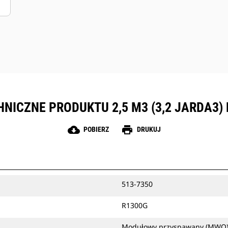
NICZNE PRODUKTU 2,5 M3 (3,2 JARDA3)
cloud_download
print
POBIERZ
DRUKUJ
513-7350
R1300G
Modułowy przyspawany (MWO), 