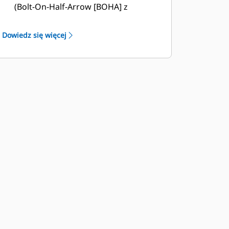
(Bolt-On-Half-Arrow [BOHA] z
konstrukcją śrubową, modułowe
przyspawane [MWO]) oraz segmenty
Dowiedz się więcej
osłon przyczyniają się do skrócenia
przestojów i szybszego wykonywania
napraw. Osłona przeciw kamieniom
ogranicza ich rozsypywanie się na tył
łyżki, zmniejszając ryzyko
uszkodzenia wysięgnika/ramienia
podnoszenia oraz elementów itp.
Caterpillar oferuje łyżkę oraz pełną
gamę opcji osprzętu do prac
ziemnych. Caterpillar i dealerzy Cat
oferują kompleksową obsługę, co
oznacza mniej rozliczeń.