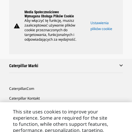
Media Społecznościowe
Wymagana Obsługa Plików Cookie
Aby włączyć tę funkcję, musisz
Ustawienia
warning
zaakceptować używanie plików
plików cookie
cookie przeznaczonych do
targetowania, funkcjonalnych i
odpowiadających za wydajność.
Caterpillar Marki
Caterpillar.com
Caterpillar Kontakt
Caterpillar Kontakt
This site uses cookies to improve your
experience. Some are required for the site
Moje Preferencje Marketingowe
to function, while others support features,
Site Map
performance, personalization, targeting,