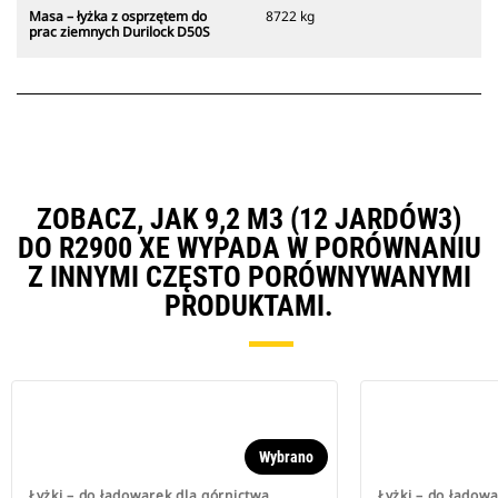
Masa – łyżka z osprzętem do
8722 kg
prac ziemnych Durilock D50S
ZOBACZ, JAK 9,2 M3 (12 JARDÓW3)
DO R2900 XE WYPADA W PORÓWNANIU
Z INNYMI CZĘSTO PORÓWNYWANYMI
PRODUKTAMI.
Wybrano
Łyżki – do ładowarek dla górnictwa
Łyżki – do ładow