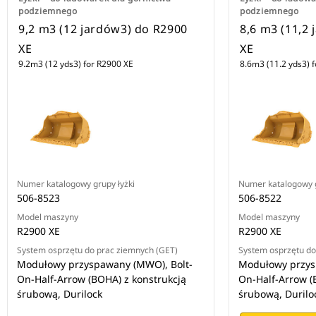
podziemnego
podziemnego
9,2 m3 (12 jardów3) do R2900
8,6 m3 (11,2 
XE
XE
9.2m3 (12 yds3) for R2900 XE
8.6m3 (11.2 yds3) 
Numer katalogowy grupy łyżki
Numer katalogowy g
506-8523
506-8522
Model maszyny
Model maszyny
R2900 XE
R2900 XE
System osprzętu do prac ziemnych (GET)
System osprzętu do
Modułowy przyspawany (MWO), Bolt-
Modułowy przys
On-Half-Arrow (BOHA) z konstrukcją
On-Half-Arrow (
śrubową, Durilock
śrubową, Durilo