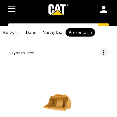
person
SEARCH
search
Korzyści
Dane
Narzędzia
Prezentacja
more_vert
Łyżka zrzutowa