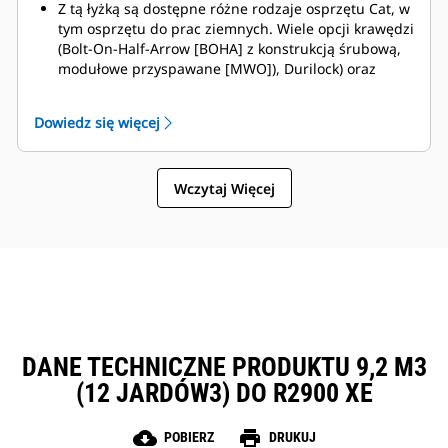
Z tą łyżką są dostępne różne rodzaje osprzętu Cat, w
tym osprzętu do prac ziemnych. Wiele opcji krawędzi
(Bolt-On-Half-Arrow [BOHA] z konstrukcją śrubową,
modułowe przyspawane [MWO]), Durilock) oraz
segmenty osłon przyczyniają się do skrócenia
przestojów i szybszego wykonywania napraw. Osłona
Dowiedz się więcej
przeciw kamieniom ogranicza ich rozsypywanie się
na tył łyżki, zmniejszając ryzyko uszkodzenia
wysięgnika/ramienia podnoszenia oraz elementów
Wczytaj Więcej
itp.
Caterpillar oferuje łyżkę oraz pełną gamę opcji
osprzętu do prac ziemnych. Caterpillar i dealerzy Cat
oferują kompleksową obsługę, co oznacza mniej
rozliczeń.
DANE TECHNICZNE PRODUKTU 9,2 M3
(12 JARDÓW3) DO R2900 XE
cloud_download
print
POBIERZ
DRUKUJ