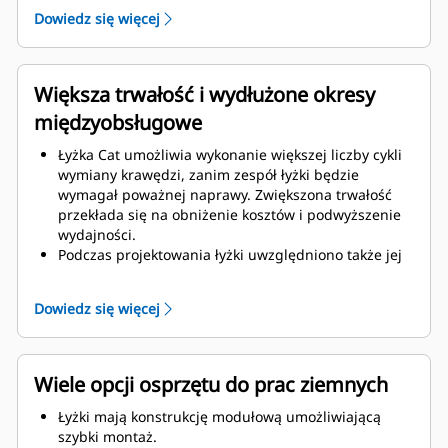
Zwiększona grubość konstrukcji łyżki zapewnia
Dowiedz się więcej
większą wytrzymałość i sztywność zespołu łyżki,
ułatwiając montaż i demontaż krawędzi.
Elementy zespołu łyżki są wykonane z materiału
wysokiej klasy.
Większa trwałość i wydłużone okresy
międzyobsługowe
Łyżka Cat umożliwia wykonanie większej liczby cykli
wymiany krawędzi, zanim zespół łyżki będzie
wymagał poważnej naprawy. Zwiększona trwałość
przekłada się na obniżenie kosztów i podwyższenie
wydajności.
Podczas projektowania łyżki uwzględniono także jej
ciężar, dzięki czemu jest mocniejsza i lepiej
wyważona, co przekłada się na ogólną poprawę
Dowiedz się więcej
wydajności maszyny.
Osprzęt do prac ziemnych Cat także zapewnia
przewagę nad konkurencją.
Wiele opcji osprzętu do prac ziemnych
Łyżki mają konstrukcję modułową umożliwiającą
szybki montaż.