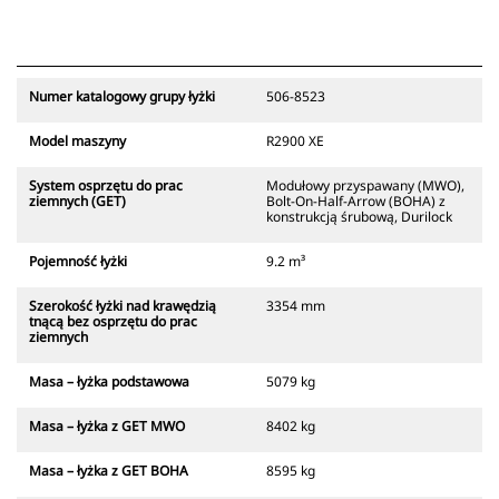
Numer katalogowy grupy łyżki
506-8523
Model maszyny
R2900 XE
System osprzętu do prac
Modułowy przyspawany (MWO),
ziemnych (GET)
Bolt-On-Half-Arrow (BOHA) z
konstrukcją śrubową, Durilock
Pojemność łyżki
9.2 m³
Szerokość łyżki nad krawędzią
3354 mm
tnącą bez osprzętu do prac
ziemnych
Masa – łyżka podstawowa
5079 kg
Masa – łyżka z GET MWO
8402 kg
Masa – łyżka z GET BOHA
8595 kg