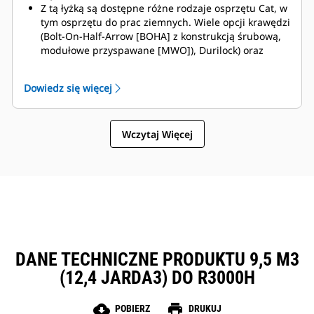
Z tą łyżką są dostępne różne rodzaje osprzętu Cat, w
tym osprzętu do prac ziemnych. Wiele opcji krawędzi
(Bolt-On-Half-Arrow [BOHA] z konstrukcją śrubową,
modułowe przyspawane [MWO]), Durilock) oraz
segmenty osłon przyczyniają się do skrócenia
przestojów i szybszego wykonywania napraw. Osłona
Dowiedz się więcej
przeciw kamieniom ogranicza ich rozsypywanie się
na tył łyżki, zmniejszając ryzyko uszkodzenia
wysięgnika/ramienia podnoszenia oraz elementów
Wczytaj Więcej
itp.
Caterpillar oferuje łyżkę oraz pełną gamę opcji
osprzętu do prac ziemnych. Caterpillar i dealerzy Cat
oferują kompleksową obsługę, co oznacza mniej
rozliczeń.
DANE TECHNICZNE PRODUKTU 9,5 M3
(12,4 JARDA3) DO R3000H
cloud_download
print
POBIERZ
DRUKUJ