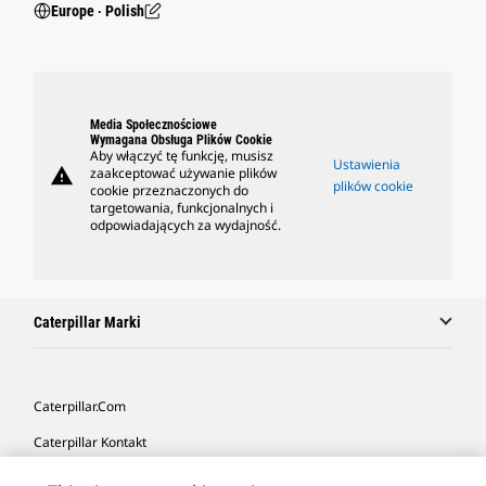
Europe ‧ Polish
Media Społecznościowe
Wymagana Obsługa Plików Cookie
Aby włączyć tę funkcję, musisz
Ustawienia
warning
zaakceptować używanie plików
plików cookie
cookie przeznaczonych do
targetowania, funkcjonalnych i
odpowiadających za wydajność.
Caterpillar Marki
Caterpillar.com
Caterpillar Kontakt
Caterpillar Kontakt