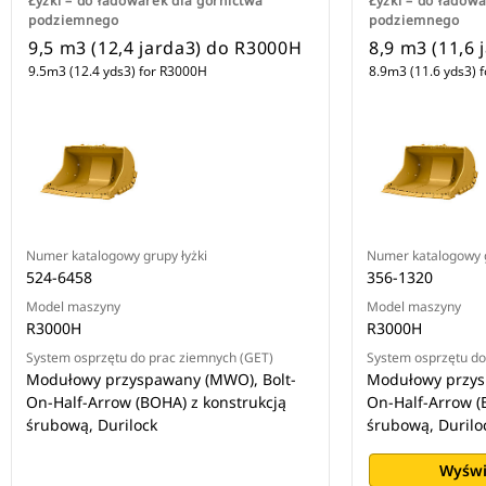
Łyżki – do ładowarek dla górnictwa
Łyżki – do ładow
podziemnego
podziemnego
9,5 m3 (12,4 jarda3) do R3000H
8,9 m3 (11,6
9.5m3 (12.4 yds3) for R3000H
8.9m3 (11.6 yds3) 
Numer katalogowy grupy łyżki
Numer katalogowy g
524-6458
356-1320
Model maszyny
Model maszyny
R3000H
R3000H
System osprzętu do prac ziemnych (GET)
System osprzętu do
Modułowy przyspawany (MWO), Bolt-
Modułowy przys
On-Half-Arrow (BOHA) z konstrukcją
On-Half-Arrow (
śrubową, Durilock
śrubową, Durilo
Wyświ