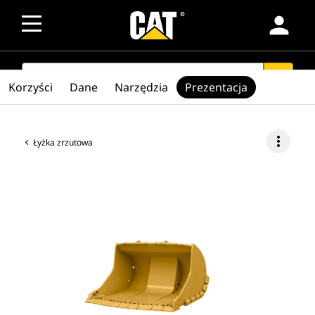
person
SEARCH
search
Korzyści
Dane
Narzędzia
Prezentacja
more_vert
Łyżka zrzutowa