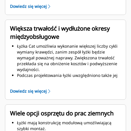
Zwiększona grubość konstrukcji łyżki zapewnia
Dowiedz się więcej
większą wytrzymałość i sztywność zespołu łyżki,
ułatwiając montaż i demontaż krawędzi.
Elementy zespołu łyżki są wykonane z materiału
wysokiej klasy.
Większa trwałość i wydłużone okresy
międzyobsługowe
Łyżka Cat umożliwia wykonanie większej liczby cykli
wymiany krawędzi, zanim zespół łyżki będzie
wymagał poważnej naprawy. Zwiększona trwałość
przekłada się na obniżenie kosztów i podwyższenie
wydajności.
Podczas projektowania łyżki uwzględniono także jej
ciężar, dzięki czemu jest mocniejsza i lepiej
wyważona, co przekłada się na ogólną poprawę
Dowiedz się więcej
wydajności maszyny.
Osprzęt do prac ziemnych Cat także zapewnia
przewagę nad konkurencją.
Wiele opcji osprzętu do prac ziemnych
Łyżki mają konstrukcję modułową umożliwiającą
szybki montaż.