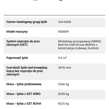
Numer katalogowy grupy łyżki
524-6458
Model maszyny
R3000H
System osprzętu do prac
Modułowy przyspawany (MWO),
ziemnych (GET)
Bolt-On-Half-Arrow (BOHA) z
konstrukcją śrubową, Durilock
Pojemność łyżki
9.5 m³
Szerokość łyżki nad krawędzią
3476 mm
tnącą bez osprzętu do prac
ziemnych
Masa – łyżka podstawowa
5566 kg
Masa – łyżka z GET MWO
8330 kg
Masa – łyżka z GET BOHA
8525 kg