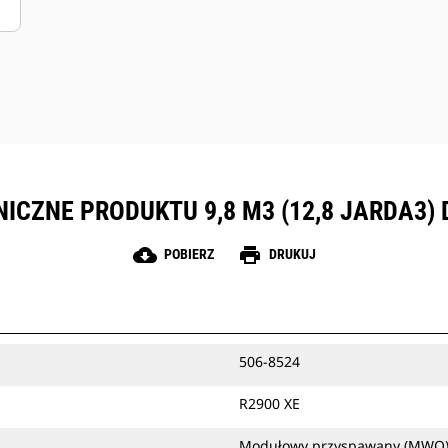
ICZNE PRODUKTU 9,8 M3 (12,8 JARDA3) 
cloud_download
print
POBIERZ
DRUKUJ
506-8524
R2900 XE
Modułowy przyspawany (MWO), 