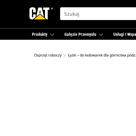
SEARCH
Produkty
Gałęzie Przemysłu
Usługi I Wspa
Osprzęt roboczy
Łyżki – do