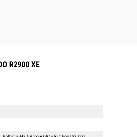
DO R2900 XE
Bolt-On-Half-Arrow (BOHA) z konstrukcją