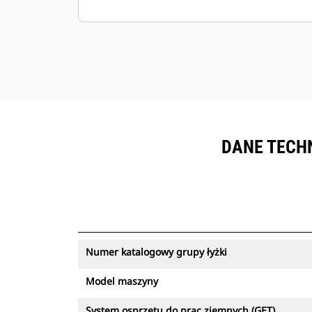
wykorzystać dużą siłę odspajania.
Szeroka oferta pozwalająca spełnić
indywidualne wymagania danej
kopalni.
Łyżka Cat jest objęta pomocą
techniczną zapewnianą przez
światową sieć dealerów Cat.
DANE TECHN
Numer katalogowy grupy łyżki
Model maszyny
System osprzętu do prac ziemnych (GET)