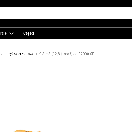
rcie
Części
 ładowarek dla górnictwa podziemnego
Łyżka zrzutowa
9,8 m3 (12,8 jarda3) do R2900 XE