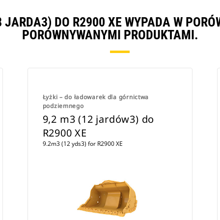
,8 JARDA3) DO R2900 XE WYPADA W POR
PORÓWNYWANYMI PRODUKTAMI.
Łyżki – do ładowarek dla górnictwa
podziemnego
9,2 m3 (12 jardów3) do
R2900 XE
9.2m3 (12 yds3) for R2900 XE