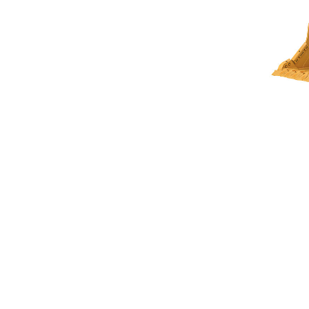
9,8 M3 (12,8 Jarda3) Do R2900 XE
Kor
Zmień model