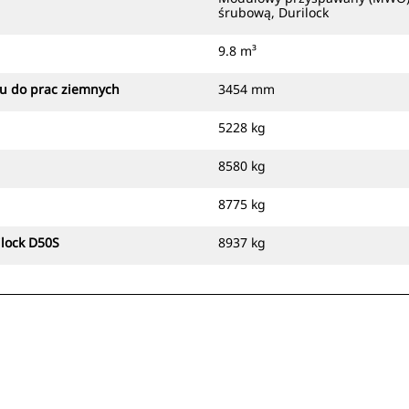
śrubową, Durilock
9.8 m³
tu do prac ziemnych
3454 mm
5228 kg
8580 kg
8775 kg
ilock D50S
8937 kg