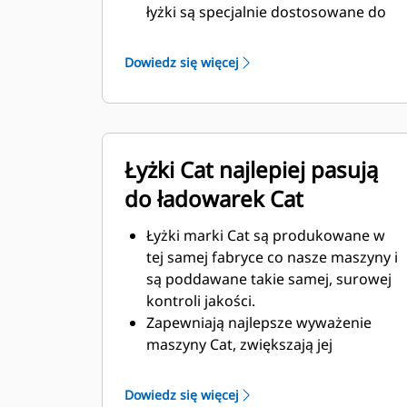
łyżki są specjalnie dostosowane do
wymagających warunków w
kopalniach podziemnych oraz
Dowiedz się więcej
twardych materiałów ściernych,
które mają być przemieszczane.
Zwiększona grubość konstrukcji łyżki
zapewnia większą wytrzymałość i
Łyżki Cat najlepiej pasują
sztywność zespołu łyżki, ułatwiając
montaż i demontaż krawędzi.
do ładowarek Cat
Elementy zespołu łyżki są wykonane
z materiału wysokiej klasy.
Łyżki marki Cat są produkowane w
tej samej fabryce co nasze maszyny i
są poddawane takie samej, surowej
kontroli jakości.
Zapewniają najlepsze wyważenie
maszyny Cat, zwiększają jej
wydajność – ułatwiając penetrację,
załadunek oraz pozwalają
Dowiedz się więcej