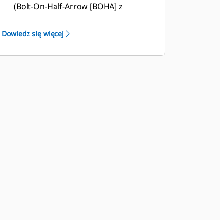
(Bolt-On-Half-Arrow [BOHA] z
konstrukcją śrubową, modułowe
przyspawane [MWO]), Durilock) oraz
Dowiedz się więcej
segmenty osłon przyczyniają się do
skrócenia przestojów i szybszego
wykonywania napraw. Osłona
przeciw kamieniom ogranicza ich
rozsypywanie się na tył łyżki,
zmniejszając ryzyko uszkodzenia
wysięgnika/ramienia podnoszenia
oraz elementów itp.
Caterpillar oferuje łyżkę oraz pełną
gamę opcji osprzętu do prac
ziemnych. Caterpillar i dealerzy Cat
oferują kompleksową obsługę, co
oznacza mniej rozliczeń.