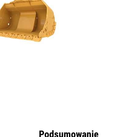
zyści
Dane
Narzędzia
Prezentacja
Podsumowanie