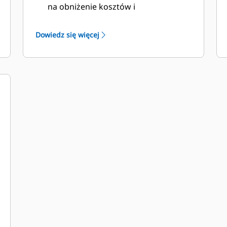
na obniżenie kosztów i
podwyższenie wydajności.
Podczas projektowania łyżki
Dowiedz się więcej
uwzględniono także jej ciężar, dzięki
czemu jest mocniejsza i lepiej
wyważona, co przekłada się na
ogólną poprawę wydajności
maszyny.
Osprzęt do prac ziemnych Cat także
zapewnia przewagę nad
konkurencją.