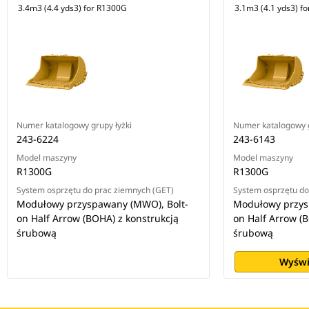
3.4m3 (4.4 yds3) for R1300G
3.1m3 (4.1 yds3) f
Numer katalogowy grupy łyżki
Numer katalogowy g
243-6224
243-6143
Model maszyny
Model maszyny
R1300G
R1300G
System osprzętu do prac ziemnych (GET)
System osprzętu do
Modułowy przyspawany (MWO), Bolt-
Modułowy przys
on Half Arrow (BOHA) z konstrukcją
on Half Arrow (
śrubową
śrubową
Wyświ