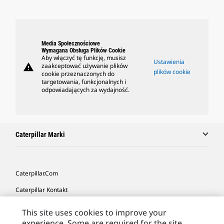
Media Społecznościowe
Wymagana Obsługa Plików Cookie
Aby włączyć tę funkcję, musisz
Ustawienia
warning
zaakceptować używanie plików
plików cookie
cookie przeznaczonych do
targetowania, funkcjonalnych i
odpowiadających za wydajność.
Caterpillar Marki
Caterpillar.com
Caterpillar Kontakt
Caterpillar Kontakt
This site uses cookies to improve your
experience. Some are required for the site
Moje Preferencje Marketingowe