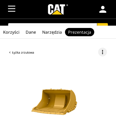
person
SEARCH
search
Korzyści
Dane
Narzędzia
Prezentacja
more_vert
Łyżka zrzutowa