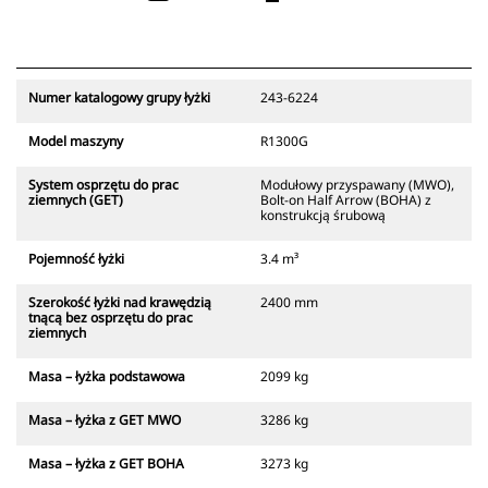
Numer katalogowy grupy łyżki
243-6224
Model maszyny
R1300G
System osprzętu do prac
Modułowy przyspawany (MWO),
ziemnych (GET)
Bolt-on Half Arrow (BOHA) z
konstrukcją śrubową
Pojemność łyżki
3.4 m³
Szerokość łyżki nad krawędzią
2400 mm
tnącą bez osprzętu do prac
ziemnych
Masa – łyżka podstawowa
2099 kg
Masa – łyżka z GET MWO
3286 kg
Masa – łyżka z GET BOHA
3273 kg