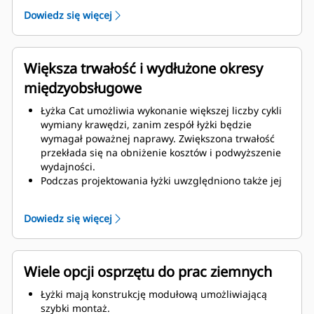
Zwiększona grubość konstrukcji łyżki zapewnia
Dowiedz się więcej
większą wytrzymałość i sztywność zespołu łyżki,
ułatwiając montaż i demontaż krawędzi.
Elementy zespołu łyżki są wykonane z materiału
wysokiej klasy.
Większa trwałość i wydłużone okresy
międzyobsługowe
Łyżka Cat umożliwia wykonanie większej liczby cykli
wymiany krawędzi, zanim zespół łyżki będzie
wymagał poważnej naprawy. Zwiększona trwałość
przekłada się na obniżenie kosztów i podwyższenie
wydajności.
Podczas projektowania łyżki uwzględniono także jej
ciężar, dzięki czemu jest mocniejsza i lepiej
wyważona, co przekłada się na ogólną poprawę
Dowiedz się więcej
wydajności maszyny.
Osprzęt do prac ziemnych Cat także zapewnia
przewagę nad konkurencją.
Wiele opcji osprzętu do prac ziemnych
Łyżki mają konstrukcję modułową umożliwiającą
szybki montaż.