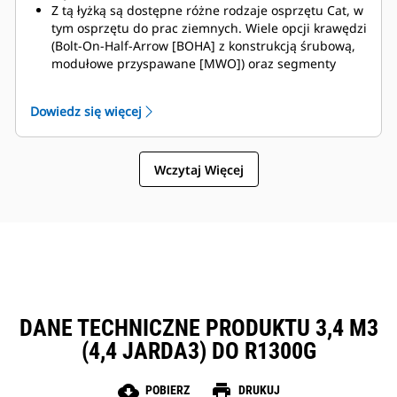
Z tą łyżką są dostępne różne rodzaje osprzętu Cat, w
tym osprzętu do prac ziemnych. Wiele opcji krawędzi
(Bolt-On-Half-Arrow [BOHA] z konstrukcją śrubową,
modułowe przyspawane [MWO]) oraz segmenty
osłon przyczyniają się do skrócenia przestojów i
szybszego wykonywania napraw. Osłona przeciw
Dowiedz się więcej
kamieniom ogranicza ich rozsypywanie się na tył
łyżki, zmniejszając ryzyko uszkodzenia
wysięgnika/ramienia podnoszenia oraz elementów
Wczytaj Więcej
itp.
Caterpillar oferuje łyżkę oraz pełną gamę opcji
osprzętu do prac ziemnych. Caterpillar i dealerzy Cat
oferują kompleksową obsługę, co oznacza mniej
rozliczeń.
DANE TECHNICZNE PRODUKTU 3,4 M3
(4,4 JARDA3) DO R1300G
cloud_download
print
POBIERZ
DRUKUJ