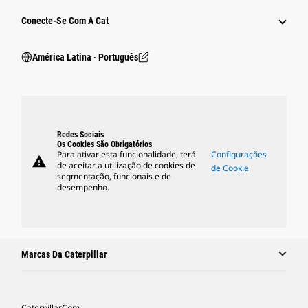
Conecte-Se Com A Cat
América Latina ‧ Português
Redes Sociais
Os Cookies São Obrigatórios
Para ativar esta funcionalidade, terá
Configurações
warning
de aceitar a utilização de cookies de
de Cookie
segmentação, funcionais e de
desempenho.
Marcas Da Caterpillar
Caterpillar.com