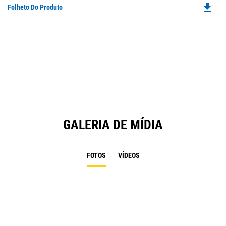
file_download
Do
Folheto Do Produto
P
O
in
a
N
Ta
GALERIA DE MÍDIA
FOTOS
VÍDEOS