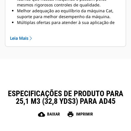
System) permite uma operação de mineração para
mesmos rigorosos controles de qualidade.
gerenciar cargas úteis e garantir que os caminhões
Melhor adequação ao equilíbrio da máquina Cat,
não fiquem com falta ou excesso de carga. Um
suporte para melhor desempenho da máquina.
monitor simples na cabine fornece informações
Múltiplas ofertas para atender à sua aplicação de
precisas sobre a carga útil aos operadores,
mineração exclusiva.
permitindo
que eles ajudem a garantir que seus
As básculas dos caminhões Cat têm o suporte pela
caminhões estão sempre recebendo a quantidade
Leia Mais
rede global de revendedores Cat.
correta
de material.
ESPECIFICAÇÕES DE PRODUTO PARA
25,1 M3 (32,8 YDS3) PARA AD45
cloud_download
print
BAIXAR
IMPRIMIR