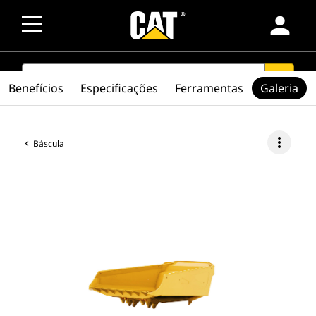
person
SEARCH
search
Benefícios
Especificações
Ferramentas
Galeria
more_vert
Báscula