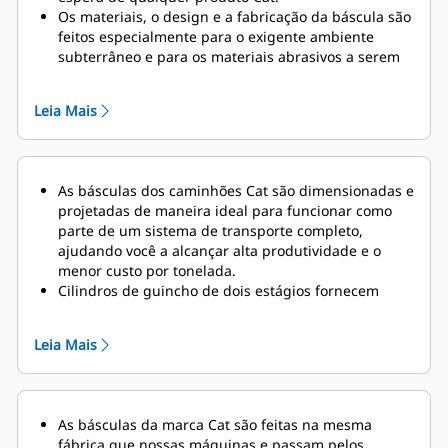
Os materiais, o design e a fabricação da báscula são
feitos especialmente para o exigente ambiente
subterrâneo e para os materiais abrasivos a serem
movimentados.
Leia Mais
As básculas dos caminhões Cat são dimensionadas e
projetadas de maneira ideal para funcionar como
parte de um sistema de transporte completo,
ajudando você a alcançar alta produtividade e o
menor custo por tonelada.
Cilindros de guincho de dois estágios
fornecem
tempos de ciclo de despejo rápidos de 14 segundos
para levantamento e 21 segundos para abaixamento
Leia Mais
com função de amortecimento habilitada para
proteger a estrutura e os componentes no final do
ciclo de abaixamento.
O Sistema de Gerenciamento de Carga Útil do
As básculas da marca Cat são feitas na mesma
Caminhão (TPMS, Truck Payload Management
fábrica que nossas máquinas e passam pelos