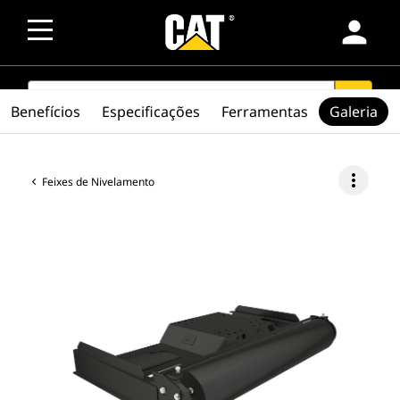
person
SEARCH
search
Benefícios
Especificações
Ferramentas
Galeria
more_vert
Feixes de Nivelamento