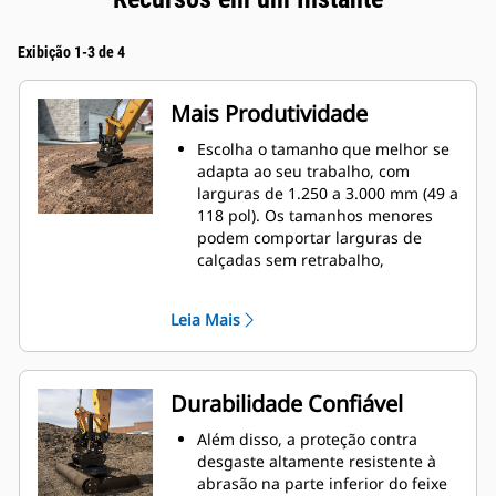
Exibição 1-3 de 4
Mais Produtividade
Escolha o tamanho que melhor se
adapta ao seu trabalho, com
larguras de 1.250 a 3.000 mm (49 a
118 pol). Os tamanhos menores
podem comportar larguras de
calçadas sem retrabalho,
enquanto os tamanhos maiores
podem nivelar áreas maiores em
Leia Mais
um curto espaço de tempo.
Obtenha um plano exato com seus
feixes de nivelamento. Quando
usados com um mecanismo de
Durabilidade Confiável
rotação/inclinação, os feixes de
nivelamento são compatíveis com
Além disso, a proteção contra
a tecnologia Grade da sua
desgaste altamente resistente à
máquina.
abrasão na parte inferior do feixe