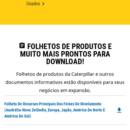
Usados
assignment
FOLHETOS DE PRODUTOS E
MUITO MAIS PRONTOS PARA
DOWNLOAD!
Folhetos de produtos da Caterpillar e outros
documentos informativos estão disponíveis para seus
negócios em expansão.
Do
Folheto De Recursos Principais Dos Feixes De Nivelamento
file_download
P
(Austrália-Nova Zelândia, Europa, Japão, América Do Norte E
O
América Do Sul)
in
a