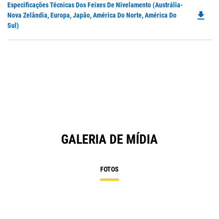
Do
Especificações Técnicas Dos Feixes De Nivelamento (Austrália-
N
file_download
P
Nova Zelândia, Europa, Japão, América Do Norte, América Do
Ta
O
Sul)
in
a
N
Ta
GALERIA DE MÍDIA
FOTOS