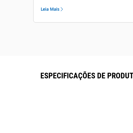
de valas, trituradores ou outros
Leia Mais
acessórios com chicotes eletrônicos
para sensores de nivelamento ou
funções de ferramentas.
Cada acoplador vem de fábrica com
um gancho de levantamento com
capacidade para levantar 5, 8 ou 10
toneladas, dependendo da classe de
tamanho.
ESPECIFICAÇÕES DE PRODUT