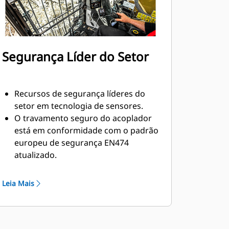
Segurança Líder do Setor
Recursos de segurança líderes do
setor em tecnologia de sensores.
O travamento seguro do acoplador
está em conformidade com o padrão
europeu de segurança EN474
atualizado.
Mantenha todos no local de trabalho
mais seguros. O operador
Leia Mais
permanece seguro na cabine e
nenhuma assistência é necessária
para conectar ou desconectar as
mangueiras hidráulicas durante as