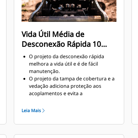
Vida Útil Média de
Desconexão Rápida 10
Vezes Melhor
O projeto da desconexão rápida
melhora a vida útil e é de fácil
manutenção.
O projeto da tampa de cobertura e a
vedação adiciona proteção aos
acoplamentos e evita a
contaminação do sistema hidráulico.
A posição usinada de desconexões
Leia Mais
rápidas cria a melhor conexão entre
o suporte e o acoplador.
Os acoplamentos de desconexão
rápida são instalados na mesma