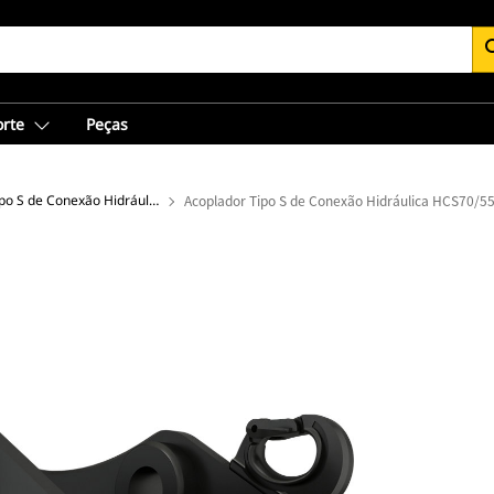
se
orte
Peças
Acopladores Tipo S de Conexão Hidráulica
Acoplador Tipo S de Conexão Hidráulica HCS70/5