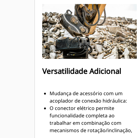
vazão de fluido hidráulico e
nenhuma oportunidade para
derramamentos durante a troca de
ferramentas.
Mangueiras roteadas internamente
no suporte e acoplador usam menos
mangueiras externas, reduzindo os
custos gerais de mangueira e
reparo.
Versatilidade Adicional
Mudança de acessório com um
acoplador de conexão hidráulica:
O conector elétrico permite
funcionalidade completa ao
trabalhar em combinação com
mecanismos de rotação/inclinação,
caçambas de inclinação para limpeza