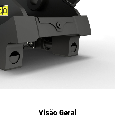
efícios
Especificações
Ferramentas
Galeria
Visão Geral