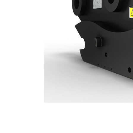
Acoplador Tipo S De Conexão Hidráulica HCS70/55: 678-7575
Ben
Alterar Modelo