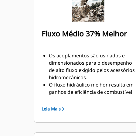
Fluxo Médio 37% Melhor
Os acoplamentos são usinados e
dimensionados para o desempenho
de alto fluxo exigido pelos acessórios
hidromecânicos.
O fluxo hidráulico melhor resulta em
ganhos de eficiência de combustível
com sistemas hidráulicos menos
restritos.
Leia Mais
A mola fechada evita a contaminação
do sistema hidráulico.
As conexões de fluido à prova de
falhas criam um sistema para a