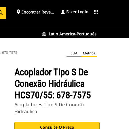
Fazer Login
place
apps
Encontrar Revendedor
arch
Latin America-Português
5: 678-7575
EUA
Métrica
Acoplador Tipo S De
Conexão Hidráulica
HCS70/55: 678-7575
Acopladores Tipo S De Conexão
Hidráulica
Consulte O Preço