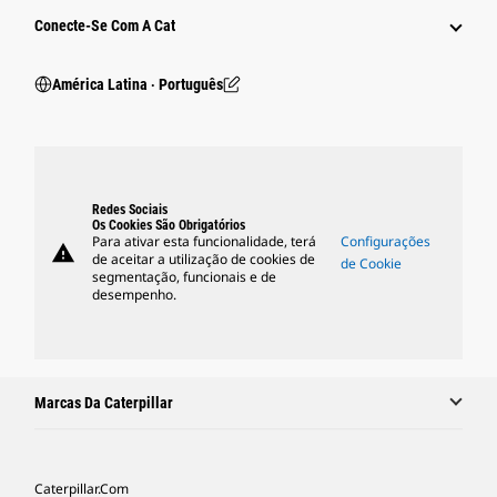
Conecte-Se Com A Cat
América Latina ‧ Português
Redes Sociais
Os Cookies São Obrigatórios
Para ativar esta funcionalidade, terá
Configurações
warning
de aceitar a utilização de cookies de
de Cookie
segmentação, funcionais e de
desempenho.
Marcas Da Caterpillar
Caterpillar.com