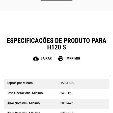
a necessidade de verificar a carga
de gás.
O acesso rápido e fácil às áreas de
manutenção ajuda a simplificar a
manutenção do martelo.
ESPECIFICAÇÕES DE PRODUTO PARA
H120 S
cloud_download
print
BAIXAR
IMPRIMIR
Sopros por Minuto
350 a 620
Peso Operacional Mínimo
1480 kg
Fluxo Nominal - Mínimo
100 l/min