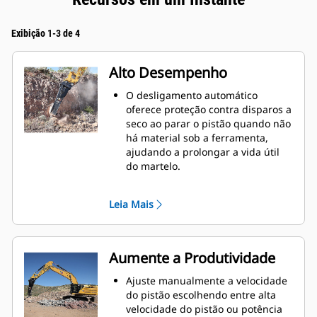
Exibição 1-3 de 4
Alto Desempenho
O desligamento automático
oferece proteção contra disparos a
seco ao parar o pistão quando não
há material sob a ferramenta,
ajudando a prolongar a vida útil
do martelo.
O sistema interno de
amortecimento ajuda a reduzir a
Leia Mais
vibração da máquina e aumentar a
supressão de ruído.
A funcionalidade padrão de
silenciamento permite que você
Aumente a Produtividade
use um martelo de Desempenho
em locais de trabalho em áreas
Ajuste manualmente a velocidade
sensíveis ao ruído, como bairros
do pistão escolhendo entre alta
ou perto de hospitais onde o ruído
velocidade do pistão ou potência