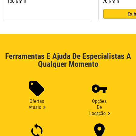
100 l/min
70 l/min
Exib
Ferramentas E Ajuda De Especialistas A
Qualquer Momento
Ofertas
Opções
Atuais
De
Locação