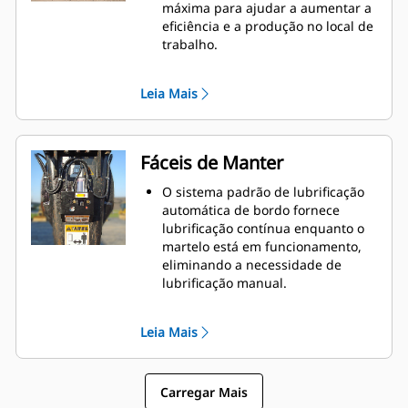
é regulamentado.
máxima para ajudar a aumentar a
eficiência e a produção no local de
trabalho.
O ciclo de operação acionado a
óleo ajuda a fornecer potência
Leia Mais
total a cada impacto, gerando
menos calor residual.
Os componentes hidráulicos
críticos são protegidos contra
Fáceis de Manter
danos no interior da carcaça,
ajudando a diminuir o tempo de
O sistema padrão de lubrificação
inatividade no local de trabalho.
automática de bordo fornece
lubrificação contínua enquanto o
martelo está em funcionamento,
eliminando a necessidade de
lubrificação manual.
A bucha inferior deslizante e
giratória em 90 graus permite fácil
Leia Mais
substituição no campo, ajudando a
reduzir o tempo de serviço e
prolongar a vida útil.
Carregar Mais
O projeto acionado a óleo elimina