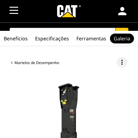
person
SEARCH
search
Benefícios
Especificações
Ferramentas
Galeria
more_vert
Martelos de Desempenho