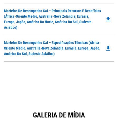
O
in
Do
Martelos De Desempenho Cat – Principais Recursos E Benefícios
a
P
(África-Oriente Médio, Austrália-Nova Zelândia, Eurásia,
N
file_download
O
Europa, Japão, América Do Norte, América Do Sul, Sudeste
Ta
in
Asiático)
a
N
Do
Martelos De Desempenho Cat – Especificações Técnicas (África-
Ta
file_download
P
Oriente Médio, Austrália-Nova Zelândia, Eurásia, Europa, Japão,
O
América Do Sul, Sudeste Asiático)
in
a
N
Ta
GALERIA DE MÍDIA