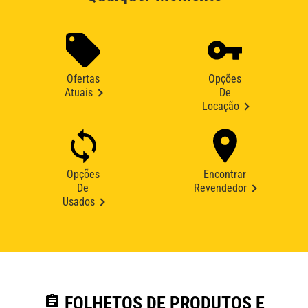
Ofertas
Opções
Atuais
De
Locação
Opções
Encontrar
De
Revendedor
Usados
assignment
FOLHETOS DE PRODUTOS E