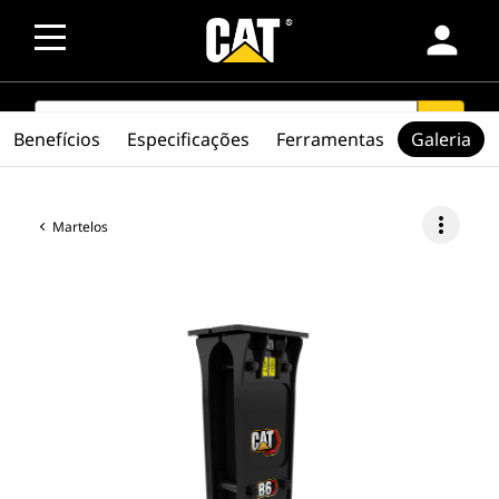
person
SEARCH
search
Benefícios
Especificações
Ferramentas
Galeria
more_vert
Martelos