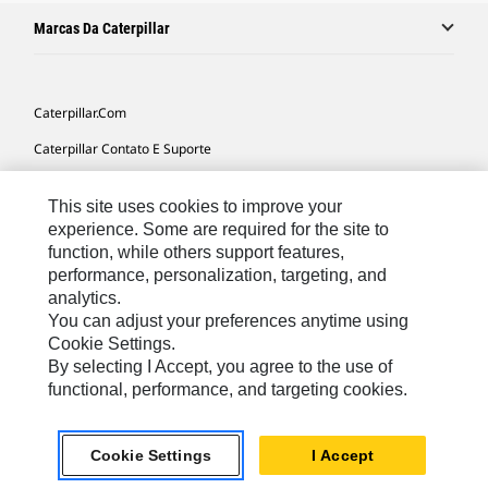
Marcas Da Caterpillar
Caterpillar.com
Caterpillar Contato E Suporte
Minhas Preferências De Marketing
This site uses cookies to improve your
Mapa Do Local
experience. Some are required for the site to
function, while others support features,
Cookie Settings
performance, personalization, targeting, and
Legal
analytics.
You can adjust your preferences anytime using
Privacidade
Cookie Settings.
By selecting I Accept, you agree to the use of
functional, performance, and targeting cookies.
South America -
© 2026 Caterpillar. Todos os direitos
Portuguese
reservados.
Cookie Settings
I Accept
chat_bubble
Chat