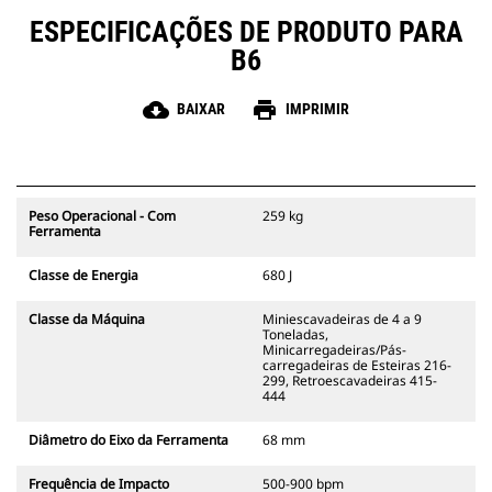
ESPECIFICAÇÕES DE PRODUTO PARA
B6
cloud_download
print
BAIXAR
IMPRIMIR
Peso Operacional - Com
259 kg
Ferramenta
Classe de Energia
680 J
Classe da Máquina
Miniescavadeiras de 4 a 9
Toneladas,
Minicarregadeiras/Pás-
carregadeiras de Esteiras 216-
299, Retroescavadeiras 415-
444
Diâmetro do Eixo da Ferramenta
68 mm
Frequência de Impacto
500-900 bpm