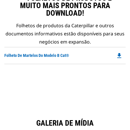
MUITO MAIS PRONTOS PARA
DOWNLOAD!
Folhetos de produtos da Caterpillar e outros
documentos informativos estão disponíveis para seus
negócios em expansão.
file_download
Do
Folheto De Martelos Do Modelo B Cat®
P
O
in
a
N
Ta
GALERIA DE MÍDIA