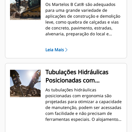
Os Martelos B Cat® são adequados
para uma grande variedade de
aplicações de construção e demolição
leve, como quebra de calçadas e vias
de concreto, pavimento, estradas,
alvenaria, preparação do local e
paisagismo e quebra de solo
congelado para reparos na rede
Leia Mais
elétrica.
Tubulações Hidráulicas
Posicionadas com
Ergonomia
As tubulações hidráulicas
posicionadas com ergonomia são
projetadas para otimizar a capacidade
de manutenção, podem ser acessadas
com facilidade e não precisam de
ferramentas especiais. O alojamento
foi posicionado para proteger contra
força e sujeira durante o impacto, mas