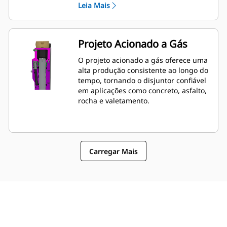
Leia Mais
permite o acesso da chave. A pressão
das tubulações hidráulicas e da
cabeça traseira pode ser verificada e
carregada enquanto o disjuntor é
Projeto Acionado a Gás
montado na máquina, permitindo o
rápido monitoramento da condição do
O projeto acionado a gás oferece uma
disjuntor.
alta produção consistente ao longo do
tempo, tornando o disjuntor confiável
em aplicações como concreto, asfalto,
rocha e valetamento.
Carregar Mais