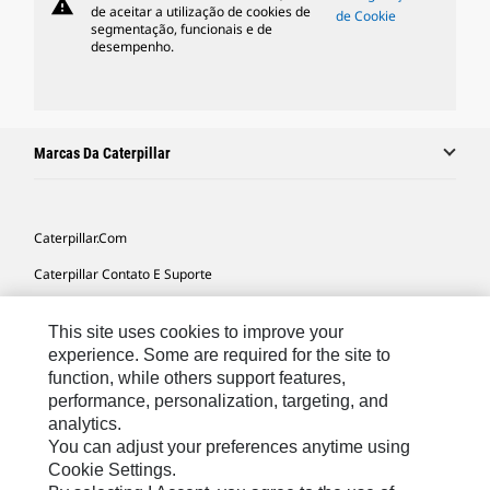
warning
de aceitar a utilização de cookies de
de Cookie
segmentação, funcionais e de
desempenho.
Marcas Da Caterpillar
Caterpillar.com
Caterpillar Contato E Suporte
Minhas Preferências De Marketing
This site uses cookies to improve your
Mapa Do Local
experience. Some are required for the site to
function, while others support features,
Cookie Settings
performance, personalization, targeting, and
Legal
analytics.
You can adjust your preferences anytime using
Privacidade
Cookie Settings.