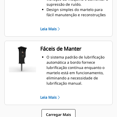
hospitais onde o ruído é
supressão de ruído.
regulamentado.
Design simples do martelo para
fácil manutenção e reconstruções
mais rápidas, ajudando a reduzir
os custos de operação e
Leia Mais
propriedade.
Os componentes hidráulicos
críticos são protegidos contra
danos no interior da carcaça,
Fáceis de Manter
ajudando a diminuir o tempo de
inatividade no local de trabalho.
O sistema padrão de lubrificação
automática a bordo fornece
lubrificação contínua enquanto o
martelo está em funcionamento,
eliminando a necessidade de
lubrificação manual.
A bucha inferior deslizante
permite fácil substituição no
Leia Mais
campo, ajudando a reduzir o
tempo de serviço.
Verifique a carga de gás do
Carregar Mais
martelo sem removê-lo da