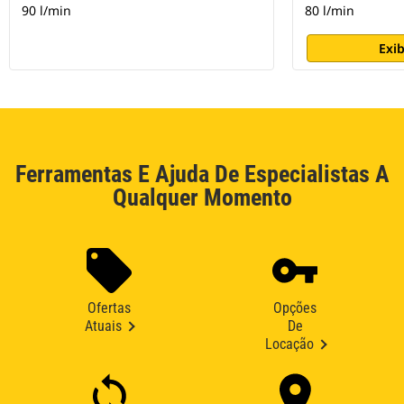
90 l/min
80 l/min
Exib
Ferramentas E Ajuda De Especialistas A
Qualquer Momento
Ofertas
Opções
Atuais
De
Locação