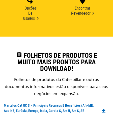
Opções
Encontrar
De
Revendedor
Usados
assignment
FOLHETOS DE PRODUTOS E
MUITO MAIS PRONTOS PARA
DOWNLOAD!
Folhetos de produtos da Caterpillar e outros
documentos informativos estão disponíveis para seus
negócios em expansão.
Do
Martelos Cat GC S – Principais Recursos E Benefícios (Afr-ME,
file_download
P
Aus-NZ, Eurásia, Europa, Índia, Coreia S, Am N, Am S, SE