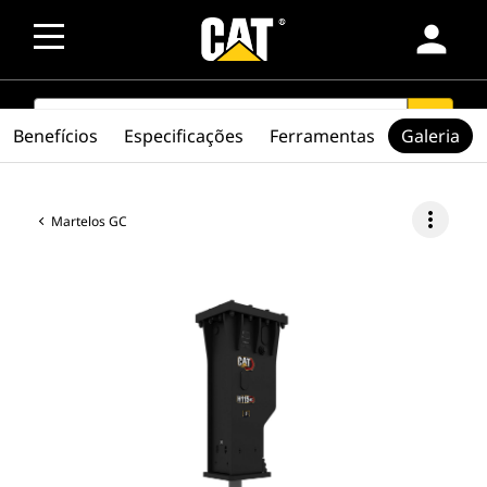
person
SEARCH
search
Benefícios
Especificações
Ferramentas
Galeria
more_vert
Martelos GC