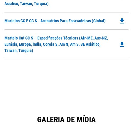
O
Asiático, Taiwan, Turquia)
in
a
file_download
Do
Martelos GC E GC S - Acessórios Para Escavadeiras (Global)
N
P
Ta
O
Do
Martelo Cat GC S – Especificações Técnicas (Afr-ME, Aus-NZ,
in
file_download
P
Eurásia, Europa, Índia, Coreia S, Am N, Am S, SE Asiático,
a
O
Taiwan, Turquia)
N
in
Ta
a
N
Ta
GALERIA DE MÍDIA