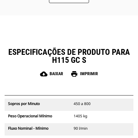
máquina.
O acesso rápido e fácil às áreas de
manutenção ajuda a simplificar a
manutenção do martelo.
ESPECIFICAÇÕES DE PRODUTO PARA
H115 GC S
cloud_download
print
BAIXAR
IMPRIMIR
Sopros por Minuto
450 a 800
Peso Operacional Mínimo
1405 kg
Fluxo Nominal - Mínimo
90 l/min