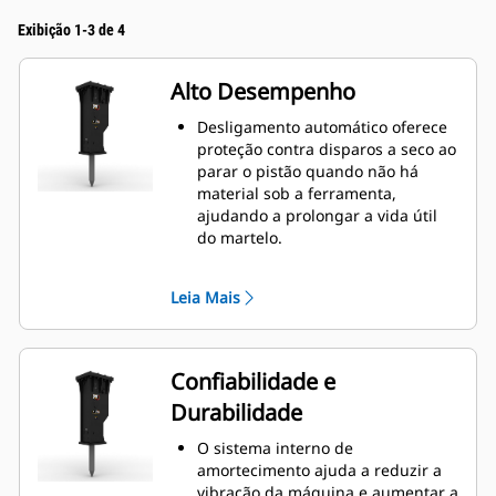
Exibição 1-3 de 4
Alto Desempenho
Desligamento automático oferece
proteção contra disparos a seco ao
parar o pistão quando não há
material sob a ferramenta,
ajudando a prolongar a vida útil
do martelo.
Ajuste manualmente a velocidade
do pistão escolhendo entre alta
Leia Mais
velocidade do pistão ou potência
máxima para ajudar a aumentar a
eficiência e a produção no local de
trabalho.
Confiabilidade e
A funcionalidade padrão de
Durabilidade
silenciamento permite que você
use um martelo GC S em locais de
O sistema interno de
trabalho em áreas sensíveis ao
amortecimento ajuda a reduzir a
ruído, como bairros ou perto de
vibração da máquina e aumentar a