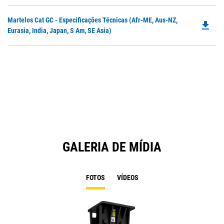
in
Ta
a
Do
Martelos Cat GC - Especificações Técnicas (Afr-ME, Aus-NZ,
N
file_download
P
Eurasia, India, Japan, S Am, SE Asia)
Ta
O
in
a
N
Ta
GALERIA DE MÍDIA
FOTOS
VÍDEOS