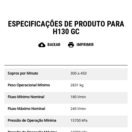
no local de trabalho.
O kit de linhas de martelo Cat com
roteamento de óleo de retorno
ESPECIFICAÇÕES DE PRODUTO PARA
independente ajuda a evitar a
contaminação do sistema
H130 GC
hidráulico principal.
cloud_download
print
BAIXAR
IMPRIMIR
Sopros por Minuto
300 a 450
Peso Operacional Mínimo
2831 kg
Fluxo Mínimo Nominal
180 l/min
Fluxo Máximo Nominal
240 l/min
Pressão de Operação Mínima
15700 kPa