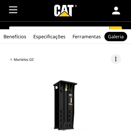
person
SEARCH
search
Benefícios
Especificações
Ferramentas
Galeria
more_vert
Martelos GC