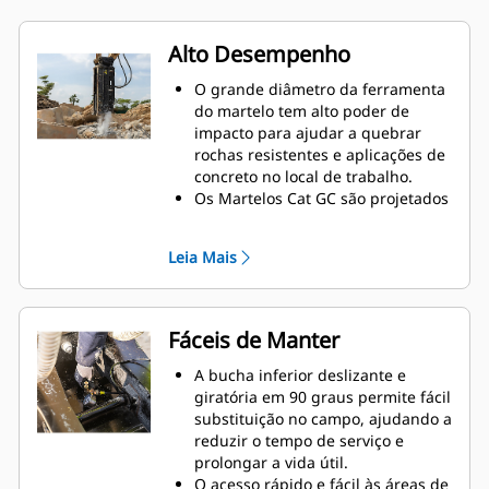
Alto Desempenho
O grande diâmetro da ferramenta
do martelo tem alto poder de
impacto para ajudar a quebrar
rochas resistentes e aplicações de
concreto no local de trabalho.
Os Martelos Cat GC são projetados
com alto poder e rápida
frequência de impacto para ajudar
Leia Mais
a romper o material rapidamente
e aumentar a eficiência e a
produção.
Os Martelos Cat GC são totalmente
Fáceis de Manter
testados e validados com
máquinas correspondentes,
A bucha inferior deslizante e
resultando em melhor
giratória em 90 graus permite fácil
desempenho e compatibilidade.
substituição no campo, ajudando a
reduzir o tempo de serviço e
prolongar a vida útil.
O acesso rápido e fácil às áreas de