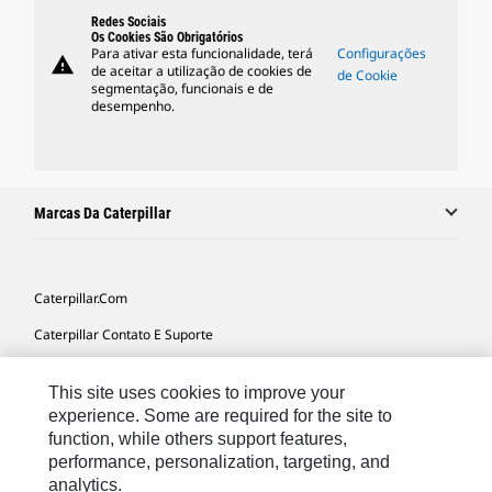
Redes Sociais
Os Cookies São Obrigatórios
Para ativar esta funcionalidade, terá
Configurações
warning
de aceitar a utilização de cookies de
de Cookie
segmentação, funcionais e de
desempenho.
Marcas Da Caterpillar
Caterpillar.com
Caterpillar Contato E Suporte
Minhas Preferências De Marketing
This site uses cookies to improve your
Mapa Do Local
experience. Some are required for the site to
function, while others support features,
Cookie Settings
performance, personalization, targeting, and
Legal
analytics.