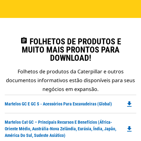
assignment
FOLHETOS DE PRODUTOS E
MUITO MAIS PRONTOS PARA
DOWNLOAD!
Folhetos de produtos da Caterpillar e outros
documentos informativos estão disponíveis para seus
negócios em expansão.
file_download
Do
Martelos GC E GC S - Acessórios Para Escavadeiras (Global)
P
O
Do
Martelos Cat GC – Principais Recursos E Benefícios (África-
in
file_download
P
Oriente Médio, Austrália-Nova Zelândia, Eurásia, Índia, Japão,
a
O
América Do Sul, Sudeste Asiático)
N