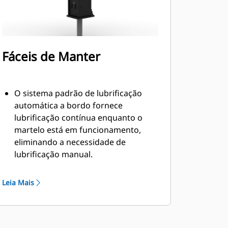
Fáceis de Manter
O sistema padrão de lubrificação
automática a bordo fornece
lubrificação contínua enquanto o
martelo está em funcionamento,
eliminando a necessidade de
lubrificação manual.
A bucha inferior deslizante permite
fácil substituição no campo,
Leia Mais
ajudando a reduzir o tempo de
serviço.
Verifique a carga de gás do martelo
sem removê-lo da máquina.