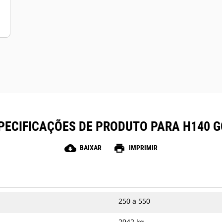
PECIFICAÇÕES DE PRODUTO PARA H140 G
cloud_download
print
BAIXAR
IMPRIMIR
250 a 550
2942 kg