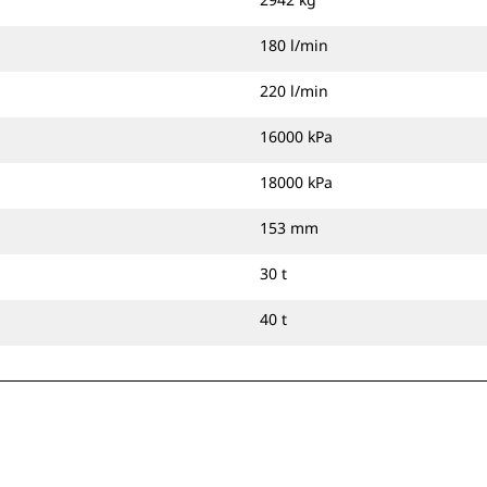
180 l/min
220 l/min
16000 kPa
18000 kPa
153 mm
30 t
40 t