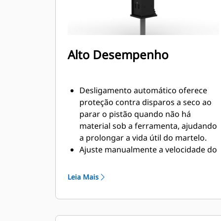
Alto Desempenho
Desligamento automático oferece
proteção contra disparos a seco ao
parar o pistão quando não há
material sob a ferramenta, ajudando
a prolongar a vida útil do martelo.
Ajuste manualmente a velocidade do
pistão escolhendo entre alta
velocidade do pistão ou potência
Leia Mais
máxima para ajudar a aumentar a
eficiência e a produção no local de
trabalho.
A funcionalidade padrão de