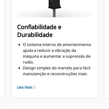
Confiabilidade e
Durabilidade
O sistema interno de amortecimento
ajuda a reduzir a vibração da
máquina e aumentar a supressão de
ruído.
Design simples do martelo para fácil
manutenção e reconstruções mais
rápidas, ajudando a reduzir os
custos de operação e propriedade.
Leia Mais
Os componentes hidráulicos críticos
são protegidos contra danos no
interior da carcaça, ajudando a
diminuir o tempo de inatividade no