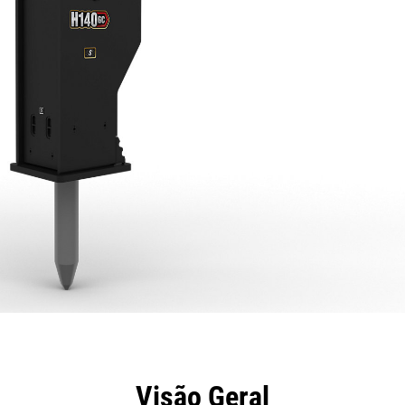
efícios
Especificações
Ferramentas
Galeria
Visão Geral