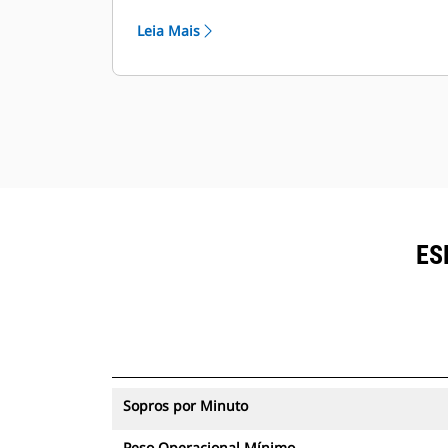
ser visualizados no VisionLink®.
Leia Mais
Mantenha seus ativos protegidos. Os
martelos com um rastreador de
ativos enviarão um alerta se
ultrapassarem um limite do local
fácil de configurar.
ES
Sopros por Minuto
Peso Operacional Mínimo