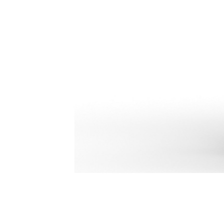
H140 GC S
Ben
Alterar Modelo