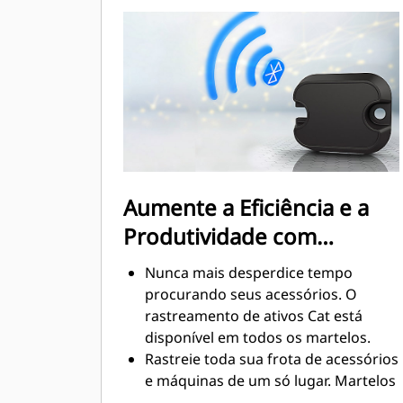
silenciamento permite que você use
um martelo GC S em locais de
trabalho em áreas sensíveis ao ruído,
como bairros ou perto de hospitais
onde o ruído é regulamentado.
Aumente a Eficiência e a
Produtividade com
Tecnologias Integradas
Nunca mais desperdice tempo
procurando seus acessórios. O
rastreamento de ativos Cat está
disponível em todos os martelos.
Rastreie toda sua frota de acessórios
e máquinas de um só lugar. Martelos
com rastreamento de ativos podem