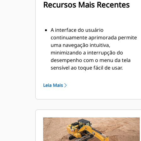
Recursos Mais Recentes
A interface do usuário
continuamente aprimorada permite
uma navegação intuitiva,
minimizando a interrupção do
desempenho com o menu da tela
sensível ao toque fácil de usar.
Blocos de aplicativos menores para
visualizar mais aplicativos em uma
Leia Mais
única tela.
Ao navegar o menu, a posição de
rolagem será lembrada.
Enquanto o menu estiver visível e a
alavanca for movida, a exibição da
câmera poderá ser vista.
Use o código QR no monitor para