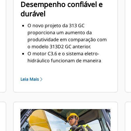
Desempenho confiável e
durável
O novo projeto da 313 GC
proporciona um aumento da
produtividade em comparação com
o modelo 313D2 GC anterior.
O motor C3.6 e o sistema eletro-
hidráulico funcionam de maneira
sincronizada para ajudar você a
mover muito material sem queimar
Leia Mais
combustível em excesso, além de
atender aos padrões de emissões do
Estágio III Não Rodoviários da China,
equivalentes ao Tier 3 da EPA dos
EUA e Estágio IIIA da UE.
A bomba hidráulica principal é
controlada eletronicamente e
oferece mais vazão do que o modelo