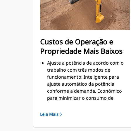
aprender sobre os recursos da
máquina e de tecnologia por meio de
um conjunto completo de vídeos
sobre "como fazer".
Custos de Operação e
Propriedade Mais Baixos
Ajuste a potência de acordo com o
trabalho com três modos de
funcionamento: Inteligente para
ajuste automático da potência
conforme a demanda, Econômico
para minimizar o consumo de
combustível e Potência para
maximizar a produtividade.
Leia Mais
Os intervalos de manutenção
estendidos e mais sincronizados,