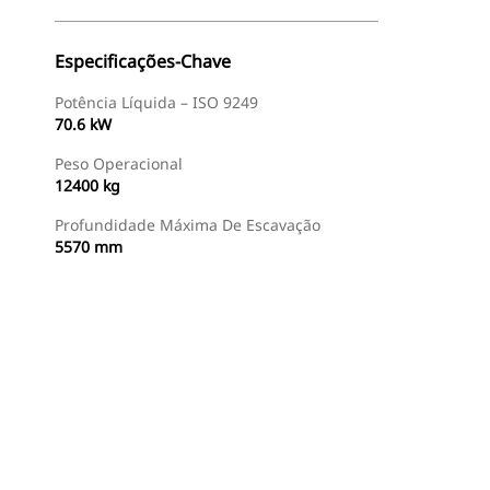
Especificações-Chave
Potência Líquida – ISO 9249
70.6 kW
Peso Operacional
12400 kg
Profundidade Máxima De Escavação
5570 mm
Encontrar Revendedor
Consulte O Preço