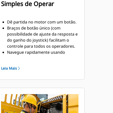
Simples de Operar
Dê partida no motor com um botão.
Braços de botão único (com
possibilidade de ajuste da resposta e
do ganho do joystick) facilitam o
controle para todos os operadores.
Navegue rapidamente usando
menus de controle simplificados no
monitor de 203 mm (8 pol) com tela
Leia Mais
sensível ao toque e alta resolução.
A interface do usuário
continuamente aprimorada permite
uma navegação intuitiva,
minimizando a interrupção do
desempenho com o menu da tela
sensível ao toque fácil de usar.
Use o código QR no monitor para