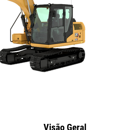
efícios
Especificações
Ferramentas
Galeria
Visão Geral