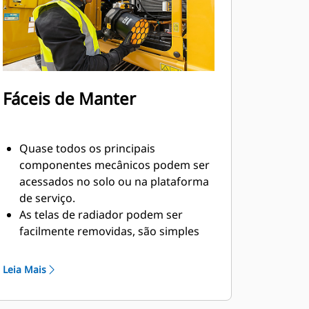
aprender sobre os recursos da
máquina e de tecnologia por meio de
um conjunto completo de vídeos
sobre "como fazer".
Movimente facilmente materiais
Fáceis de Manter
leves, úmidos e pegajosos com uma
caçamba de perfil rasa opcional.
Quase todos os principais
componentes mecânicos podem ser
acessados no solo ou na plataforma
de serviço.
As telas de radiador podem ser
facilmente removidas, são simples
de limpar e mantêm os radiadores
livres de pequenos detritos que
Leia Mais
podem ser difíceis de remover, como
pedaços de grama.