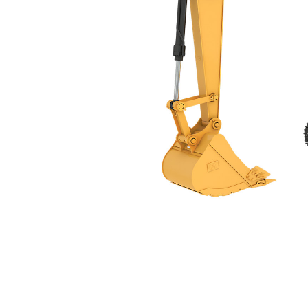
313 GC - Tier 3
Ben
Alterar Modelo