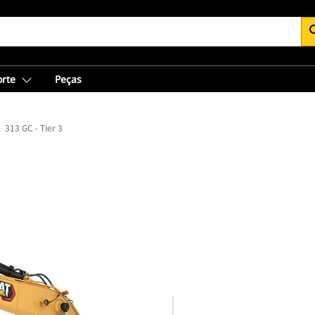
se
orte
Peças
313 GC - Tier 3