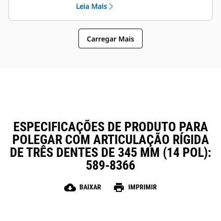
Leia Mais
de Engate Rápido Cat, permitindo
Instalação, manutenção e
que máquinas de tamanhos
operação em geral fácil tornam os
semelhantes compartilhem
polegares uma opção de
polegares e outros acessórios.
Carregar Mais
propriedade e operação mais
simples e acessível do que as
garras
ESPECIFICAÇÕES DE PRODUTO PARA
POLEGAR COM ARTICULAÇÃO RÍGIDA
DE TRÊS DENTES DE 345 MM (14 POL):
589-8366
cloud_download
print
BAIXAR
IMPRIMIR