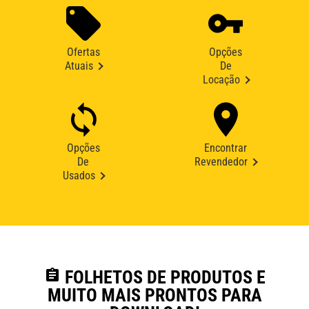
Ofertas
Opções
Atuais
De
Locação
Opções
Encontrar
De
Revendedor
Usados
assignment
FOLHETOS DE PRODUTOS E
MUITO MAIS PRONTOS PARA