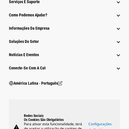
Serviços E Suporte
Como Podemos Ajudar?
Informações Da Empresa
Soluções Do Setor
Notícias E Eventos
Conecte-Se Com A Cat
América Latina ‧ Português
Redes Sociais
Os Cookies São Obrigatórios
Para ativar esta funcionalidade, terá
Configurações
warning
de aceitar a utilização de cookies de