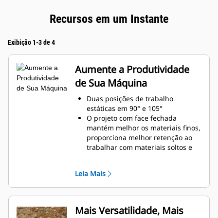
Recursos em um Instante
Exibição 1-3 de 4
Aumente a Produtividade
de Sua Máquina
Duas posições de trabalho
estáticas em 90° e 105°
O projeto com face fechada
mantém melhor os materiais finos,
proporciona melhor retenção ao
trabalhar com materiais soltos e
evita que o material fique preso na
estrutura.
Leia Mais
Maior compatibilidade da
máquina devido a um projeto mais
leve
Aumente a produtividade com uso
Mais Versatilidade, Mais
periódico, quando apenas a