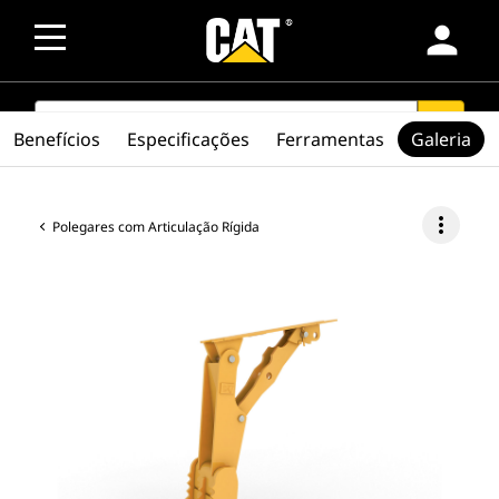
person
SEARCH
search
Benefícios
Especificações
Ferramentas
Galeria
more_vert
Polegares com Articulação Rígida