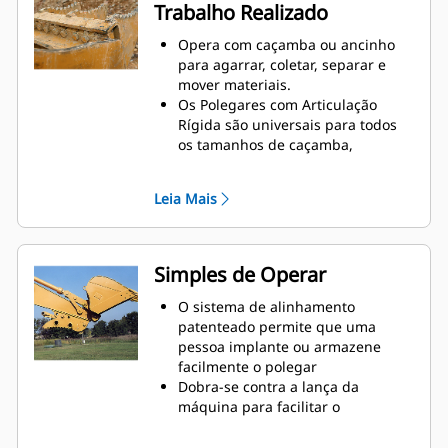
Trabalho Realizado
caçamba ou o ancinho não
aguentariam
Opera com caçamba ou ancinho
para agarrar, coletar, separar e
mover materiais.
Os Polegares com Articulação
Rígida são universais para todos
os tamanhos de caçamba,
facilitando sua combinação com as
caçambas em uma frota mista
Leia Mais
Obtenha o melhor polegar para
suas tarefas. Com três
configurações de dentes, selecione
a melhor opção para um cabo
Simples de Operar
largo ou estreito e tempos de
centralização mais curtos para
O sistema de alinhamento
posicionar a lança durante o
patenteado permite que uma
transporte.
pessoa implante ou armazene
Gerenciar várias acessórios de
facilmente o polegar
uma frota é mais fácil com um
Dobra-se contra a lança da
sistema acoplador. Os modelos de
máquina para facilitar o
polegares selecionados são
armazenamento durante o
compatíveis com os Acopladores
percurso ou outras atividades