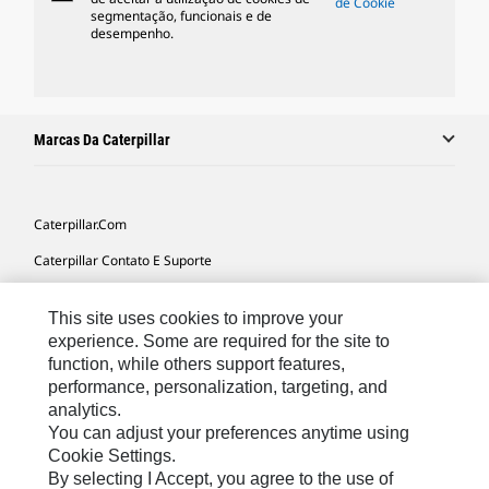
de Cookie
segmentação, funcionais e de
desempenho.
Marcas Da Caterpillar
Caterpillar.com
Caterpillar Contato E Suporte
Minhas Preferências De Marketing
This site uses cookies to improve your
Mapa Do Local
experience. Some are required for the site to
function, while others support features,
Cookie Settings
performance, personalization, targeting, and
Legal
analytics.
You can adjust your preferences anytime using
Privacidade
Cookie Settings.
By selecting I Accept, you agree to the use of