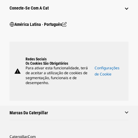
Conecte-Se Com A Cat
América Latina ‧ Português
Redes Sociais
Os Cookies São Obrigatórios
Para ativar esta funcionalidade, terá
Configurações
warning
de aceitar a utilização de cookies de
de Cookie
segmentação, funcionais e de
desempenho.
Marcas Da Caterpillar
Caterpillar.com