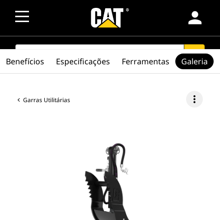
person
SEARCH
search
Benefícios
Especificações
Ferramentas
Galeria
more_vert
Garras Utilitárias