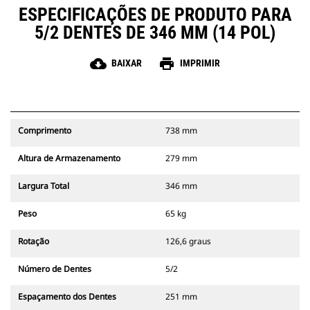
ESPECIFICAÇÕES DE PRODUTO PARA
5/2 DENTES DE 346 MM (14 POL)
cloud_download
print
BAIXAR
IMPRIMIR
Comprimento
738 mm
Altura de Armazenamento
279 mm
Largura Total
346 mm
Peso
65 kg
Rotação
126,6 graus
Número de Dentes
5/2
Espaçamento dos Dentes
251 mm