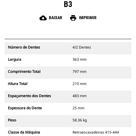
B3
cloud_download
print
BAIXAR
IMPRIMIR
Número de Dentes
4/2 Dentes
Largura
363 mm
Comprimento Total
797 mm
Altura Total
210 mm
Espaçamento dos Dentes
483 mm
Espessura do Dente
25 mm
Peso
58.36 kg
Classe da Máquina
Retroescavadeiras 415-444