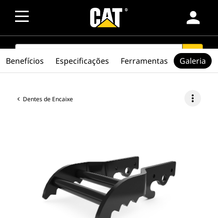
person
SEARCH
search
Benefícios
Especificações
Ferramentas
Galeria
more_vert
Dentes de Encaixe