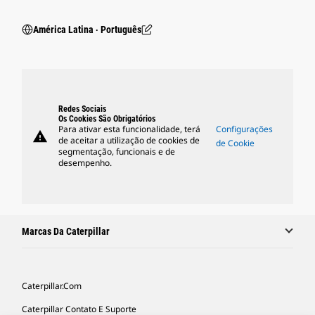
América Latina ‧ Português
Redes Sociais
Os Cookies São Obrigatórios
Para ativar esta funcionalidade, terá
Configurações
warning
de aceitar a utilização de cookies de
de Cookie
segmentação, funcionais e de
desempenho.
Marcas Da Caterpillar
Caterpillar.com
Caterpillar Contato E Suporte