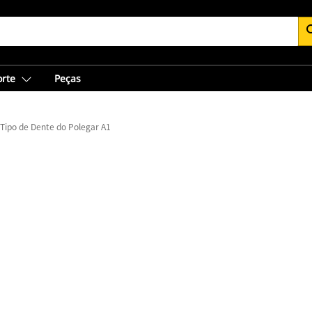
se
orte
Peças
 Tipo de Dente do Polegar A1