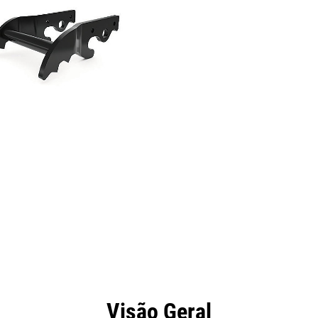
efícios
Especificações
Ferramentas
Galeria
Visão Geral