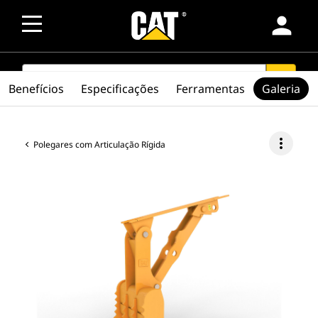
person
SEARCH
search
Benefícios
Especificações
Ferramentas
Galeria
more_vert
Polegares com Articulação Rígida