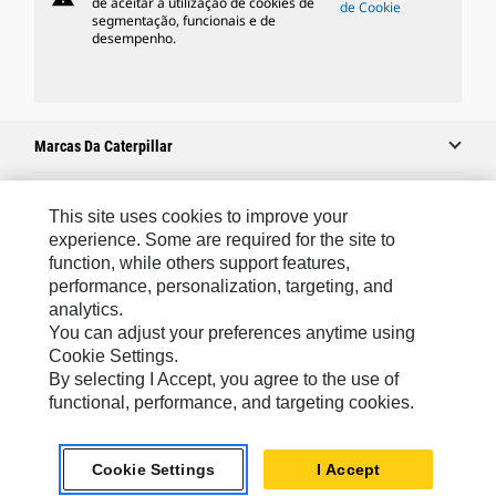
de aceitar a utilização de cookies de
de Cookie
segmentação, funcionais e de
desempenho.
Marcas Da Caterpillar
This site uses cookies to improve your
Caterpillar.com
experience. Some are required for the site to
function, while others support features,
Caterpillar Contato E Suporte
performance, personalization, targeting, and
Minhas Preferências De Marketing
analytics.
You can adjust your preferences anytime using
Mapa Do Local
Cookie Settings.
Cookie Settings
By selecting I Accept, you agree to the use of
functional, performance, and targeting cookies.
Legal
Privacidade
Cookie Settings
I Accept
chat_bubble
Chat