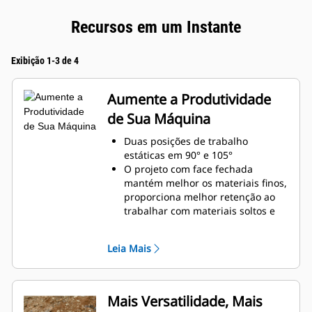
Recursos em um Instante
Exibição 1-3 de 4
Aumente a Produtividade
de Sua Máquina
Duas posições de trabalho
estáticas em 90° e 105°
O projeto com face fechada
mantém melhor os materiais finos,
proporciona melhor retenção ao
trabalhar com materiais soltos e
evita que o material fique preso na
estrutura.
Leia Mais
Maior compatibilidade da
máquina devido a um projeto mais
leve
Aumente a produtividade com uso
Mais Versatilidade, Mais
periódico, quando apenas a