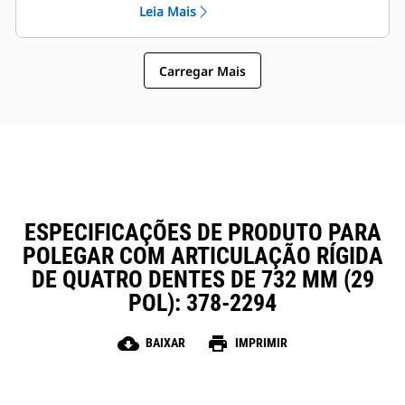
Leia Mais
de Engate Rápido Cat, permitindo
Instalação, manutenção e
que máquinas de tamanhos
operação em geral fácil tornam os
semelhantes compartilhem
polegares uma opção de
polegares e outros acessórios.
Carregar Mais
propriedade e operação mais
simples e acessível do que as
garras
ESPECIFICAÇÕES DE PRODUTO PARA
POLEGAR COM ARTICULAÇÃO RÍGIDA
DE QUATRO DENTES DE 732 MM (29
POL): 378-2294
cloud_download
print
BAIXAR
IMPRIMIR