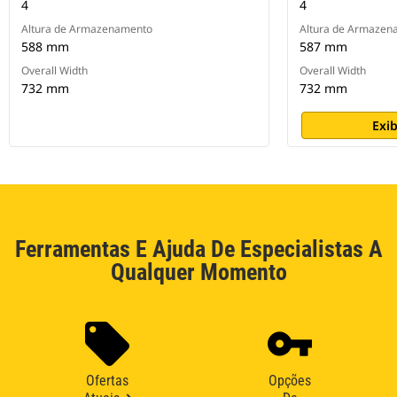
4
4
Altura de Armazenamento
Altura de Armazen
588 mm
587 mm
Overall Width
Overall Width
732 mm
732 mm
Exib
Ferramentas E Ajuda De Especialistas A
Qualquer Momento
Ofertas
Opções