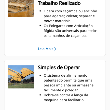
Trabalho Realizado
caçamba ou o ancinho não
aguentariam
Opera com caçamba ou ancinho
para agarrar, coletar, separar e
mover materiais.
Os Polegares com Articulação
Rígida são universais para todos
os tamanhos de caçamba,
facilitando sua combinação com as
caçambas em uma frota mista
Leia Mais
Obtenha o melhor polegar para
suas tarefas. Com três
configurações de dentes, selecione
a melhor opção para um cabo
Simples de Operar
largo ou estreito e tempos de
centralização mais curtos para
O sistema de alinhamento
posicionar a lança durante o
patenteado permite que uma
transporte.
pessoa implante ou armazene
Gerenciar várias acessórios de
facilmente o polegar
uma frota é mais fácil com um
Dobra-se contra a lança da
sistema acoplador. Os modelos de
máquina para facilitar o
polegares selecionados são
armazenamento durante o
compatíveis com os Acopladores
percurso ou outras atividades