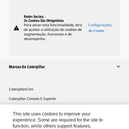
Redes Sociais
Os Cookies São Obrigatórios
Para ativar esta funcionalidade, terá
Configurações
warning
de aceitar a utilização de cookies de
de Cookie
segmentação, funcionais e de
desempenho.
Marcas Da Caterpillar
Caterpillar.com
Caterpillar Contato E Suporte
Minhas Preferências De Marketing
This site uses cookies to improve your
Mapa Do Local
experience. Some are required for the site to
function, while others support features,
Cookie Settings