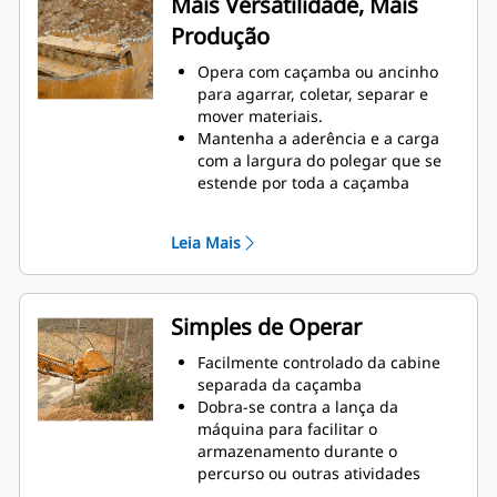
Mais Versatilidade, Mais
caminhões com laterais altas são
Produção
exemplos de quando o controle de
carga em altura é crítico.
Opera com caçamba ou ancinho
Aumente a produtividade da
para agarrar, coletar, separar e
máquina desde a escavação até a
mover materiais.
movimentação de materiais
Mantenha a aderência e a carga
com a largura do polegar que se
estende por toda a caçamba
Prenda materiais entre o polegar e
a caçamba ou o ancinho com a
Leia Mais
curvatura exclusiva do polegar e
as serrilhas nos dentes
Obtenha o melhor polegar para
suas tarefas. Com quatro
Simples de Operar
configurações de dentes, selecione
a melhor opção para agarrar
Facilmente controlado da cabine
totalmente ou para posicionar a
separada da caçamba
lança durante o transporte.
Dobra-se contra a lança da
Gerenciar várias acessórios de
máquina para facilitar o
uma frota é mais fácil com um
armazenamento durante o
sistema acoplador. Os modelos de
percurso ou outras atividades
polegares selecionados são
Instalação, manutenção e