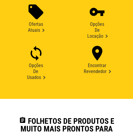
Ofertas
Opções
Atuais
De
Locação
Opções
Encontrar
De
Revendedor
Usados
assignment
FOLHETOS DE PRODUTOS E
MUITO MAIS PRONTOS PARA