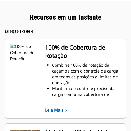
Recursos em um Instante
Exibição 1-3 de 4
100% de Cobertura de
Rotação
Combine 100% da rotação da
caçamba com o controle de carga
em todas as posições e limites de
operação
Mantenha o controle preciso da
carga com uma cobertura de
rotação de 60 a 70 graus adicional
sobre os Polegares Pro
Leia Mais
Conclua tarefas abaixo do nível,
verticais ou em áreas confinadas
com facilidade. Construir altos
muros de pedra e carregar