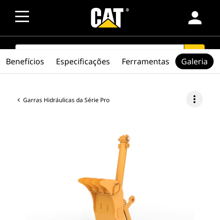
person
SEARCH
search
Benefícios
Especificações
Ferramentas
Galeria
more_vert
Garras Hidráulicas da Série Pro