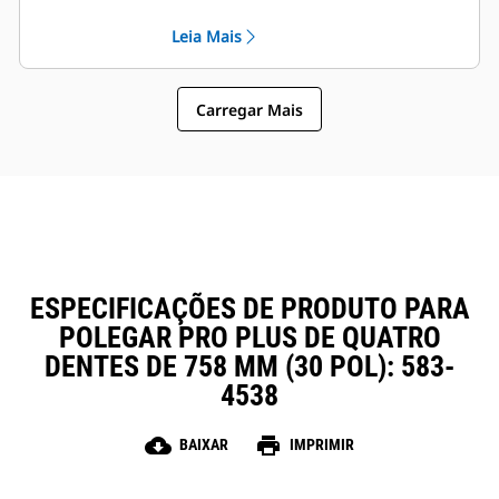
compatíveis com os Acopladores
operação em geral fácil tornam os
Leia Mais
de Engate Rápido Cat, permitindo
polegares uma opção de
que máquinas de tamanhos
propriedade e operação mais
semelhantes compartilhem
simples e acessível do que as
polegares e outros acessórios.
Carregar Mais
garras
ESPECIFICAÇÕES DE PRODUTO PARA
POLEGAR PRO PLUS DE QUATRO
DENTES DE 758 MM (30 POL): 583-
4538
cloud_download
print
BAIXAR
IMPRIMIR