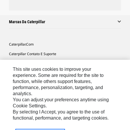
Marcas Da Caterpillar
Caterpillar.com
Caterpillar Contato E Suporte
Minhas Preferências De Marketing
This site uses cookies to improve your
Mapa Do Local
experience. Some are required for the site to
function, while others support features,
Cookie Settings
performance, personalization, targeting, and
Legal
analytics.
You can adjust your preferences anytime using
Privacidade
Cookie Settings.
By selecting I Accept, you agree to the use of
functional, performance, and targeting cookies.
South America -
© 2026 Caterpillar. Todos os direitos