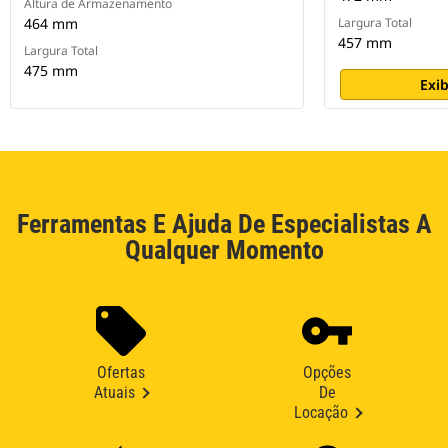
Altura de Armazenamento
464 mm
Largura Total
457 mm
Largura Total
475 mm
Exib
Ferramentas E Ajuda De Especialistas A
Qualquer Momento
Ofertas
Opções
Atuais
De
Locação