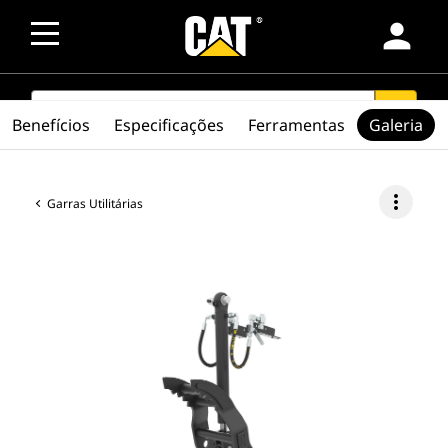
person
SEARCH
search
Benefícios
Especificações
Ferramentas
Galeria
more_vert
Garras Utilitárias