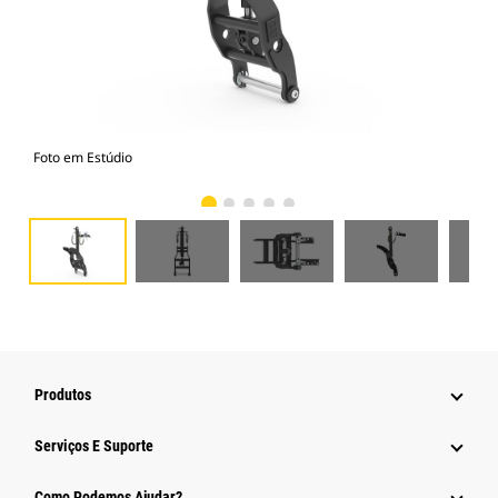
Foto em Estúdio
Vist
Produtos
Serviços E Suporte
Como Podemos Ajudar?