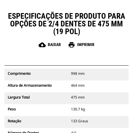
ESPECIFICAÇÕES DE PRODUTO PARA
OPÇÕES DE 2/4 DENTES DE 475 MM
(19 POL)
cloud_download
print
BAIXAR
IMPRIMIR
Comprimento
998 mm
Altura de Armazenamento
464 mm
Largura Total
475 mm
Peso
130.7 kg
Rotação
133 Graus
Número de Dentes
4/2