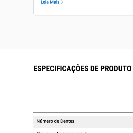
Leia Mais
os polegares com o rastreamento de
ativos no VisionLink® juntamente
com os equipamentos com
assinatura Product Link™.
Mantenha seus ativos protegidos. Os
polegares com um rastreador de
ativos enviarão um alerta se
ultrapassarem um limite do local
fácil de configurar.
ESPECIFICAÇÕES DE PRODUTO 
Número de Dentes