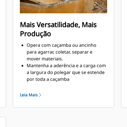
Mais Versatilidade, Mais
Produção
Opera com caçamba ou ancinho
para agarrar, coletar, separar e
mover materiais.
Mantenha a aderência e a carga com
a largura do polegar que se estende
por toda a caçamba
Prenda materiais entre o polegar e a
caçamba ou o ancinho com a
Leia Mais
curvatura exclusiva do polegar e as
serrilhas nos dentes
Obtenha o melhor polegar para suas
tarefas. Com quatro configurações
de dentes, selecione a melhor opção