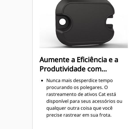
exemplos de quando o controle de
carga em altura é crítico.
Aumente a produtividade da
máquina desde a escavação até a
movimentação de materiais
Aumente a Eficiência e a
Produtividade com
Tecnologia Integrada
Nunca mais desperdice tempo
procurando os polegares. O
rastreamento de ativos Cat está
disponível para seus acessórios ou
qualquer outra coisa que você
precise rastrear em sua frota.
Rastreie toda sua frota de acessórios
e máquinas de um só lugar. Visualize