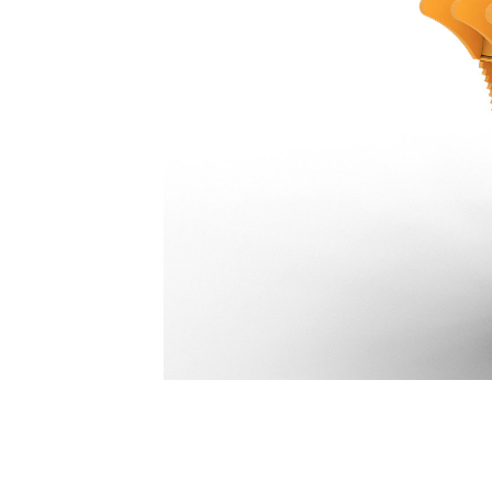
Polegar Pro Plus De Cinco Dentes De 1.086 Mm (43 Pol): 559-5507
Ben
Alterar Modelo