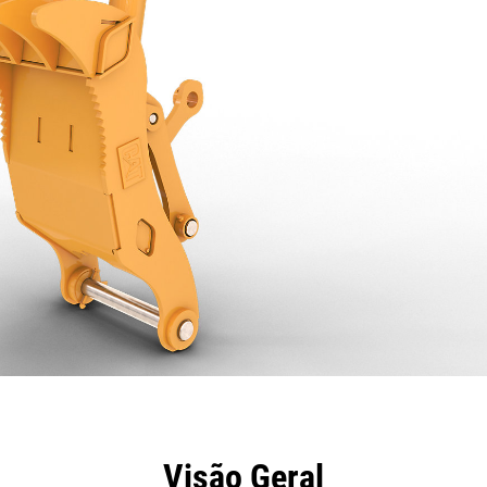
efícios
Especificações
Ferramentas
Galeria
Visão Geral