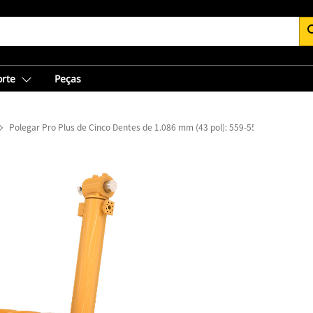
se
orte
Peças
Polegar Pro Plus de Cinco Dentes de 1.086 mm (43 pol): 559-5507