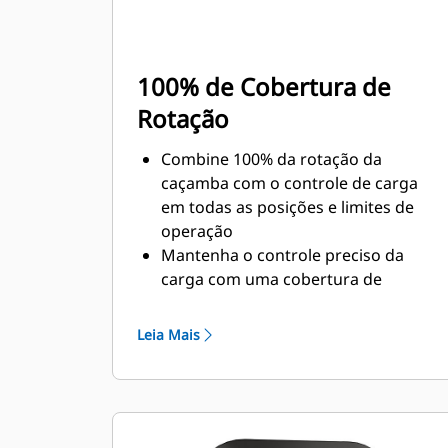
100% de Cobertura de
Rotação
Combine 100% da rotação da
caçamba com o controle de carga
em todas as posições e limites de
operação
Mantenha o controle preciso da
carga com uma cobertura de
rotação de 60 a 70 graus adicional
sobre os Polegares Pro
Leia Mais
Conclua tarefas abaixo do nível,
verticais ou em áreas confinadas
com facilidade. Construir altos
muros de pedra e carregar
caminhões com laterais altas são