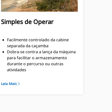
Simples de Operar
Facilmente controlado da cabine
separada da caçamba
Dobra-se contra a lança da máquina
para facilitar o armazenamento
durante o percurso ou outras
atividades
Instalação, manutenção e operação
em geral fácil tornam os polegares
Leia Mais
uma opção de propriedade e
operação mais simples e acessível do
que as garras