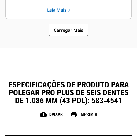
compatíveis com os Acopladores
operação em geral fácil tornam os
Leia Mais
de Engate Rápido Cat, permitindo
polegares uma opção de
que máquinas de tamanhos
propriedade e operação mais
semelhantes compartilhem
simples e acessível do que as
polegares e outros acessórios.
Carregar Mais
garras
ESPECIFICAÇÕES DE PRODUTO PARA
POLEGAR PRO PLUS DE SEIS DENTES
DE 1.086 MM (43 POL): 583-4541
cloud_download
print
BAIXAR
IMPRIMIR