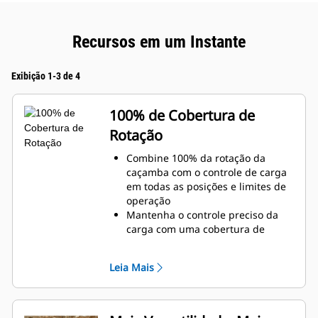
Recursos em um Instante
Exibição 1-3 de 4
100% de Cobertura de
Rotação
Combine 100% da rotação da
caçamba com o controle de carga
em todas as posições e limites de
operação
Mantenha o controle preciso da
carga com uma cobertura de
rotação de 60 a 70 graus adicional
sobre os Polegares Pro
Leia Mais
Conclua tarefas abaixo do nível,
verticais ou em áreas confinadas
com facilidade. Construir altos
muros de pedra e carregar