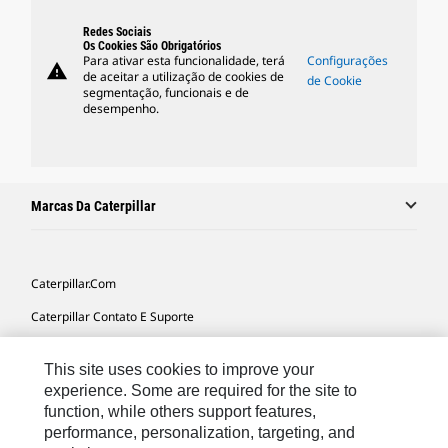
Redes Sociais
Os Cookies São Obrigatórios
Para ativar esta funcionalidade, terá
Configurações
warning
de aceitar a utilização de cookies de
de Cookie
segmentação, funcionais e de
desempenho.
Marcas Da Caterpillar
Caterpillar.com
Caterpillar Contato E Suporte
Minhas Preferências De Marketing
This site uses cookies to improve your
Mapa Do Local
experience. Some are required for the site to
function, while others support features,
Cookie Settings
performance, personalization, targeting, and