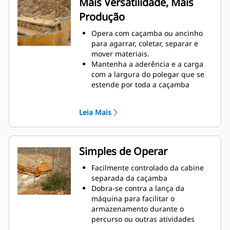
Mais Versatilidade, Mais
caminhões com laterais altas são
Produção
exemplos de quando o controle de
carga em altura é crítico.
Opera com caçamba ou ancinho
Aumente a produtividade da
para agarrar, coletar, separar e
máquina desde a escavação até a
mover materiais.
movimentação de materiais
Mantenha a aderência e a carga
com a largura do polegar que se
estende por toda a caçamba
Prenda materiais entre o polegar e
a caçamba ou o ancinho com a
Leia Mais
curvatura exclusiva do polegar e
as serrilhas nos dentes
Obtenha o melhor polegar para
suas tarefas. Com quatro
Simples de Operar
configurações de dentes, selecione
a melhor opção para agarrar
Facilmente controlado da cabine
totalmente ou para posicionar a
separada da caçamba
lança durante o transporte.
Dobra-se contra a lança da
Gerenciar várias acessórios de
máquina para facilitar o
uma frota é mais fácil com um
armazenamento durante o
sistema acoplador. Os modelos de
percurso ou outras atividades
polegares selecionados são
Instalação, manutenção e