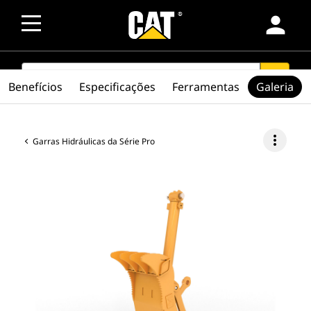
person
SEARCH
search
Benefícios
Especificações
Ferramentas
Galeria
more_vert
Garras Hidráulicas da Série Pro