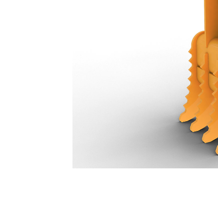
Polegar Com Articulação Rígida De Quatro Dentes De 596 Mm (24 Pol): 584-7235
Ben
Alterar Modelo