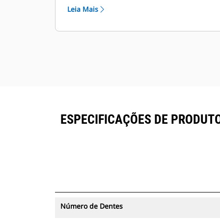
e máquinas de um só lugar. Visualize
Leia Mais
os polegares com o rastreamento de
ativos no VisionLink® juntamente
com os equipamentos com
assinatura Product Link™.
Mantenha seus ativos protegidos. Os
polegares com um rastreador de
ativos enviarão um alerta se
ultrapassarem um limite do local
fácil de configurar.
ESPECIFICAÇÕES DE PRODUTO
Número de Dentes