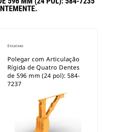
 596 MM (24 POL): 584-7235
ENTEMENTE.
Encaixes
Polegar com Articulação
Rígida de Quatro Dentes
de 596 mm (24 pol): 584-
7237