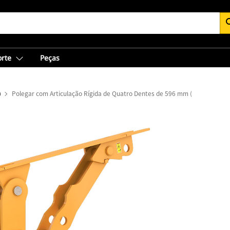
se
orte
Peças
a
Polegar com Articulação Rígida de Quatro Dentes de 596 mm (24 pol): 584-