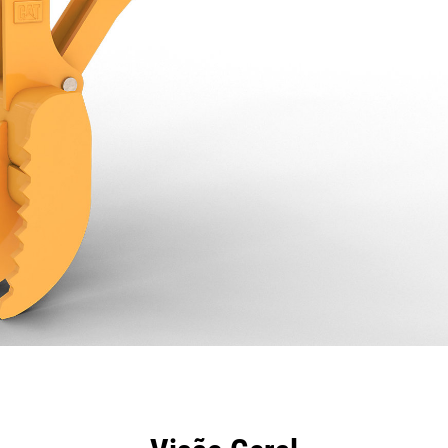
efícios
Especificações
Ferramentas
Galeria