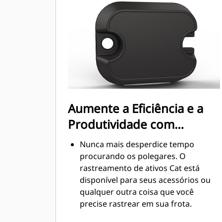
ou o ancinho não aguentariam
Aumente a Eficiência e a
Produtividade com
Tecnologia Integrada
Nunca mais desperdice tempo
procurando os polegares. O
rastreamento de ativos Cat está
disponível para seus acessórios ou
qualquer outra coisa que você
precise rastrear em sua frota.
Rastreie toda sua frota de acessórios