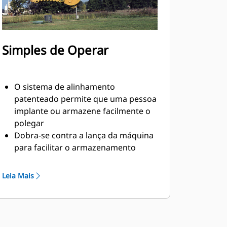
Simples de Operar
O sistema de alinhamento
patenteado permite que uma pessoa
implante ou armazene facilmente o
polegar
Dobra-se contra a lança da máquina
para facilitar o armazenamento
durante o percurso ou outras
atividades
Leia Mais
Instalação, manutenção e operação
em geral fácil tornam os polegares
uma opção de propriedade e
operação mais simples e acessível do