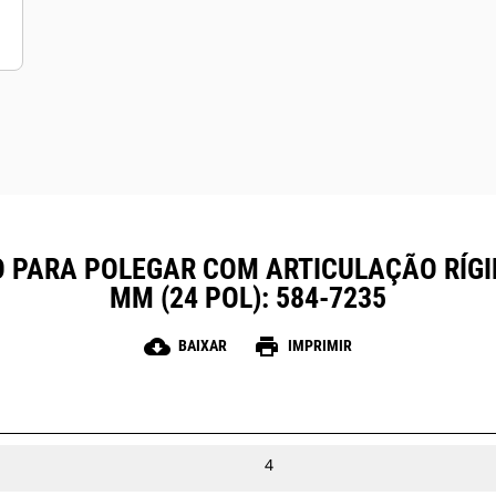
 PARA POLEGAR COM ARTICULAÇÃO RÍGI
MM (24 POL): 584-7235
cloud_download
print
BAIXAR
IMPRIMIR
4