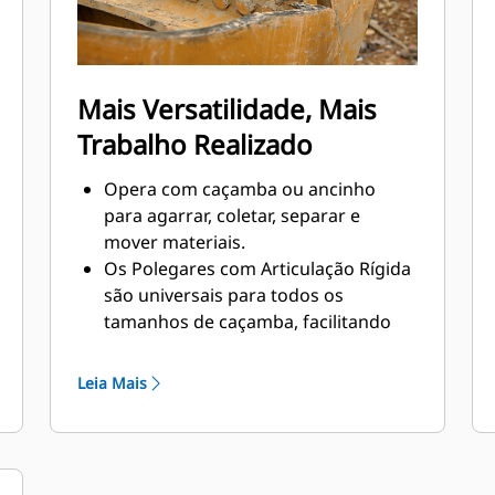
Mais Versatilidade, Mais
Trabalho Realizado
Opera com caçamba ou ancinho
para agarrar, coletar, separar e
mover materiais.
Os Polegares com Articulação Rígida
são universais para todos os
tamanhos de caçamba, facilitando
sua combinação com as caçambas
em uma frota mista
Leia Mais
Obtenha o melhor polegar para suas
tarefas. Com três configurações de
dentes, selecione a melhor opção
para um cabo largo ou estreito e